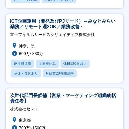
ICT企画運用（開発及びPJリード）～みなとみらい
勤務／リモート週2OK／業務改善～
富士フイルムサービスクリエイティブ株式会社
神奈川県
600万~830万
正社員採用
土日祝休み
休日120日以上
産休・育休あり
月残業20時間以内
次世代部門長候補【営業・マーケティング組織統括
責任者】
株式会社セレス
東京都
700万~1500万