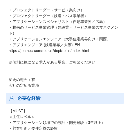
・プロジェクトリーダー（サービス業向け）
・プロジェクトリーダー（鉄道・バス事業者）
・アプリケーションスペシャリスト（自動車業界／広島）
・将来のサービス事業管理（建設業・サービス事業のマネジメン
ト）
・アプリケーションエンジニア（大手住宅業界向け／関西）
・アプリエンジニア (鉄道業界／大阪)_EN
https://jpn.nec.com/recruit/dept/retail/index.html
※個別に気になる求人がある場合、ご相談ください
変更の範囲：有
会社の定める業務
必要な経験
【MUST】
＜主任レベル＞
・アプリケーション領域での設計・開発経験（3年以上）
・顧客折衝と要件定義の経験