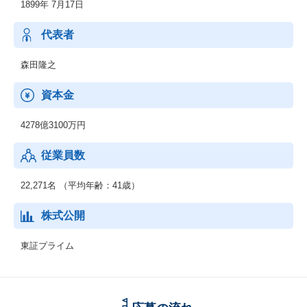
1899年 7月17日
製造業、流通・サービス業、金融業などの民需向けにITソリュー
ションを提供し、お客さまの新サービス立ち上げなどに貢献して
います。最先端のデジタル技術を活用し、お客さまとの共創を通
代表者
じて、人やモノ、プロセスを企業・産業の枠を超えてつなぎ、バ
リューチェーン全体で新たな価値を生み出します。
森田隆之
◆ネットワークサービス事業
資本金
通信事業者向けに、ネットワーク構築に必要な機器や運用管理の
ための基盤システム、運用サービスなどを提供しています。さら
4278億3100万円
に、IoT/5G時代に向けてネットワークへのニーズが多様化する
中、テレコムキャリア市場で培ったネットワークの強みをサービ
従業員数
スプロバイダや製造業、流通・サービス業、自治体などの市場に
展開していきます。
22,271名 （平均年齢：41歳）
◆グローバル事業
海外市場を対象として、セーファーシティ（パブリックセーフテ
株式公開
ィ、デジタル・ガバメント、デジタル・ファイナンス）、サービ
スプロバイダ向けソフトウェア・サービス、海洋システムなどを
東証プライム
提供しています。AI、IoT関連の先端技術を活用し、安全・安心で
効率・公平な都市の実現をはじめとする社会課題の解決に貢献し
ていきます。