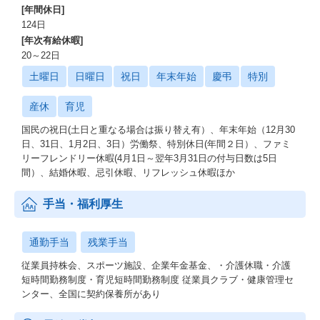
[年間休日]
124日
[年次有給休暇]
20～22日
土曜日
日曜日
祝日
年末年始
慶弔
特別
産休
育児
国民の祝日(土日と重なる場合は振り替え有）、年末年始（12月30
日、31日、1月2日、3日）労働祭、特別休日(年間２日）、ファミ
リーフレンドリー休暇(4月1日～翌年3月31日の付与日数は5日
間）、結婚休暇、忌引休暇、リフレッシュ休暇ほか
手当・福利厚生
通勤手当
残業手当
従業員持株会、スポーツ施設、企業年金基金、・介護休職・介護
短時間勤務制度・育児短時間勤務制度 従業員クラブ・健康管理セ
ンター、全国に契約保養所があり