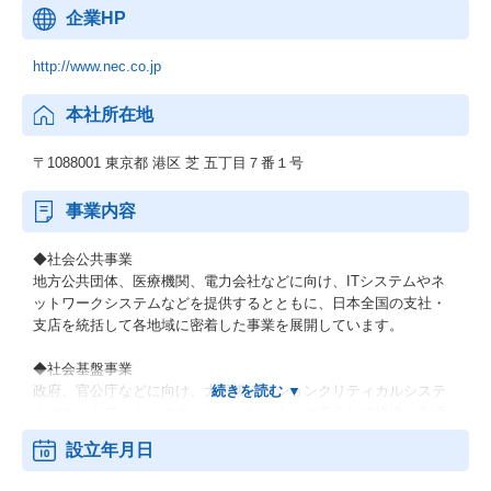
企業HP
http://www.nec.co.jp
本社所在地
〒1088001 東京都 港区 芝 五丁目７番１号
事業内容
◆社会公共事業
地方公共団体、医療機関、電力会社などに向け、ITシステムやネ
ットワークシステムなどを提供するとともに、日本全国の支社・
支店を統括して各地域に密着した事業を展開しています。
◆社会基盤事業
政府、官公庁などに向け、大規模ミッションクリティカルシステ
ムやネットワークシステムといった、人々が安心して快適に生活
できるための社会インフラを提供しています。
設立年月日
◆エンタープライズ事業