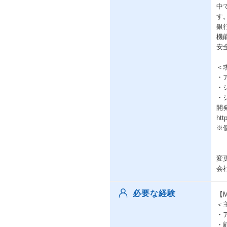
中
す
銀
機
安
＜
・
・
・
開
htt
※
変
会
必要な経験
【M
＜
・
・