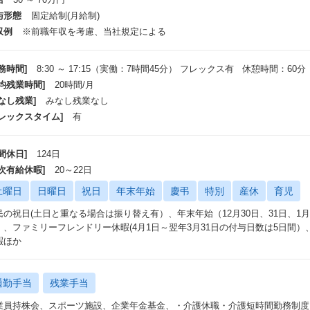
与形態
固定給制(月給制)
収例
※前職年収を考慮、当社規定による
務時間]
8:30 ～ 17:15（実働：7時間45分） フレックス有 休憩時間：60分
平均残業時間]
20時間/月
なし残業]
みなし残業なし
フレックスタイム]
有
間休日]
124日
年次有給休暇]
20～22日
土曜日
日曜日
祝日
年末年始
慶弔
特別
産休
育児
民の祝日(土日と重なる場合は振り替え有）、年末年始（12月30日、31日、1
）、ファミリーフレンドリー休暇(4月1日～翌年3月31日の付与日数は5日間
暇ほか
通勤手当
残業手当
業員持株会、スポーツ施設、企業年金基金、・介護休職・介護短時間勤務制度