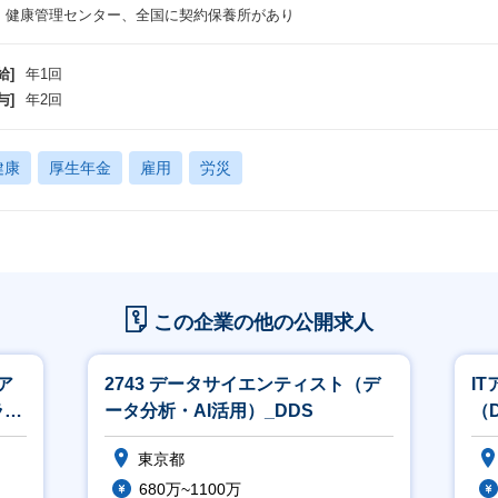
・健康管理センター、全国に契約保養所があり
給]
年1回
与]
年2回
健康
厚生年金
雇用
労災
この企業の他の公開求人
ア
2743 データサイエンティスト（デ
I
ライ
ータ分析・AI活用）_DDS
（D
東京都
680万~1100万