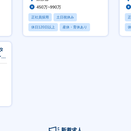
450万~990万
正社員採用
土日祝休み
休日120日以上
産休・育休あり
休
月残業20時間以内
月
タ
ンド
新着求人