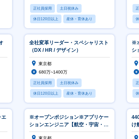
正社員採用
土日祝休み
休日120日以上
産休・育休あり
休
月残業20時間以内
月
オ
全社変革リーダー・スペシャリスト
※
（DX / HR / デザイン）
シ
東京都
680万~1400万
正社員採用
土日祝休み
休日120日以上
産休・育休あり
休
月残業20時間以内
月
ラエ
※オープンポジション※アプリケー
4
ションエンジニア【航空・宇宙・防
け
衛】
発
東京都