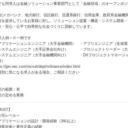
でも同求人は金融ソリューション事業部門として「金融領域」のオープンポジ
。
行(メガバンク、地方銀行、信託銀行、流通系銀行、信用金庫、政府系金融機関)
能を提供しているお客様に対し、ソリューション提案・機器・システム開発・
全・安心・公平で効率的な社会づくりに貢献しています。
求人例＞※一例です
アプリケーションエンジニア（大手金融機関） ・アプリエンジニア（生保業
システムエンジニア（大手証券会社向け） ・プロジェクトリーダー（大
システムエンジニア（大手金融機関向け） ・DXプロジェクトマネージャ
発）
ps://jpn.nec.com/recruit/dept/rsfinance/index.html
個別に気になる求人がある場合、ご相談ください
更の範囲：有
社の定める業務
UST】
主任レベル＞
アプリケーションの設計・開発経験（3年以上）
顧客折衝と要件定義の経験