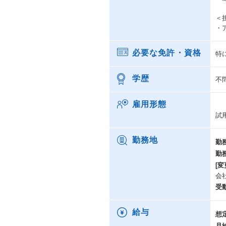
＜
・
必要な免許・資格
特
学歴
不
雇用形態
試
勤務地
勤
勤
[変
会
受
給与
想
月