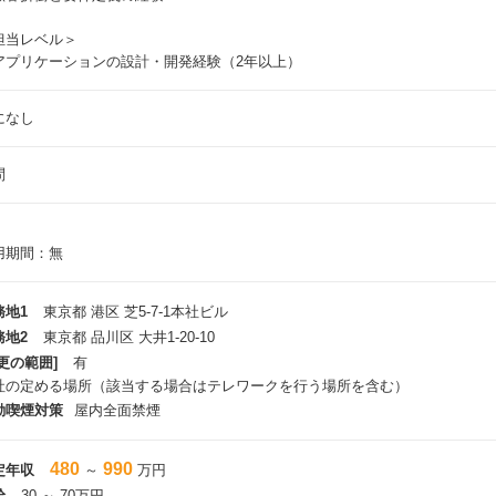
担当レベル＞
アプリケーションの設計・開発経験（2年以上）
になし
問
用期間：無
務地1
東京都 港区 芝5-7-1本社ビル
務地2
東京都 品川区 大井1-20-10
更の範囲]
有
社の定める場所（該当する場合はテレワークを行う場所を含む）
動喫煙対策
屋内全面禁煙
480
990
定年収
～
万円
給
30 ～ 70万円