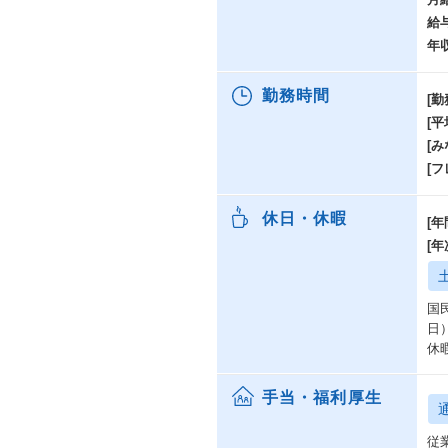
給
年
勤務時間
[勤
[
[み
[
休日・休暇
[年
[
国
日
休
手当・福利厚生
従