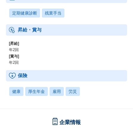
定期健康診断
残業手当
昇給・賞与
[昇給]
年2回
[賞与]
年2回
保険
健康
厚生年金
雇用
労災
企業情報