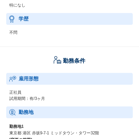
特になし
学歴
不問
勤務条件
雇用形態
正社員
試用期間：有/3ヶ月
勤務地
勤務地1
東京都 港区 赤坂9-7-1 ミッドタウン・タワー32階