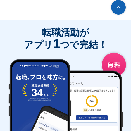
転職活動が
1
アプリ
つで完結！