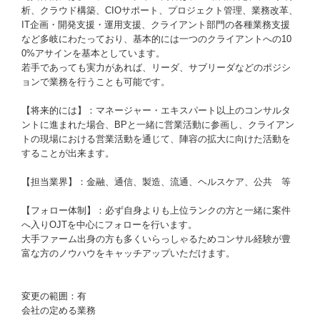
析、クラウド構築、CIOサポート、プロジェクト管理、業務改革、
IT企画・開発支援・運用支援、クライアント部門の各種業務支援
など多岐にわたっており、基本的には一つのクライアントへの10
0%アサインを基本としています。
若手であっても実力があれば、リーダ、サブリーダなどのポジシ
ョンで業務を行うことも可能です。
【将来的には】：マネージャー・エキスパート以上のコンサルタ
ントに進まれた場合、BPと一緒に営業活動に参画し、クライアン
トの現場における営業活動を通じて、陣容の拡大に向けた活動を
することが出来ます。
【担当業界】：金融、通信、製造、流通、ヘルスケア、公共 等
【フォロー体制】：必ず自身よりも上位ランクの方と一緒に案件
へ入りOJTを中心にフォローを行います。
大手ファーム出身の方も多くいらっしゃるためコンサル経験が豊
富な方のノウハウをキャッチアップいただけます。
変更の範囲：有
会社の定める業務