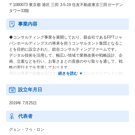
〒1080073 東京都 港区 三田 3-5-19 住友不動産東京三田ガーデン
タワー33階
事業内容
◆コンサルティング事業を展開しており、親会社であるFPTジャ
パンホールディングスの将来を担うコンサルタント集団となるこ
とを目的に設立された、総合コンサルティングファームです。
デジタル技術を活用して、幅広い領域で業務改善や戦略設計、企
画、立案などを行い、お客さまとの直接のやり取りを通して、戦
略の実行までを支援しております。
同社は業界で組織を分けていないため、幅広いクライアントに対
してコンサルティングを提供しております。
設立年月日
【ソリューション例】
・BX(事業戦略)
2019年 7月25日
・ERP/SAP
・DX
・Salesforce
代表者
・LCP(ローコードプログラム)
・BPO
グェン・フゥ・ロン
・ABC(データ分析)(Analytics, Big Data, Cloud)