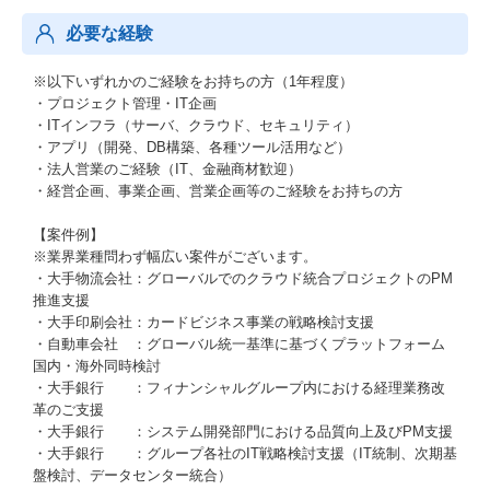
必要な経験
※以下いずれかのご経験をお持ちの方（1年程度）
・プロジェクト管理・IT企画
・ITインフラ（サーバ、クラウド、セキュリティ）
・アプリ（開発、DB構築、各種ツール活用など）
・法人営業のご経験（IT、金融商材歓迎）
・経営企画、事業企画、営業企画等のご経験をお持ちの方
【案件例】
※業界業種問わず幅広い案件がございます。
・大手物流会社：グローバルでのクラウド統合プロジェクトのPM
推進支援
・大手印刷会社：カードビジネス事業の戦略検討支援
・自動車会社 ：グローバル統一基準に基づくプラットフォーム
国内・海外同時検討
・大手銀行 ：フィナンシャルグループ内における経理業務改
革のご支援
・大手銀行 ：システム開発部門における品質向上及びPM支援
・大手銀行 ：グループ各社のIT戦略検討支援（IT統制、次期基
盤検討、データセンター統合）