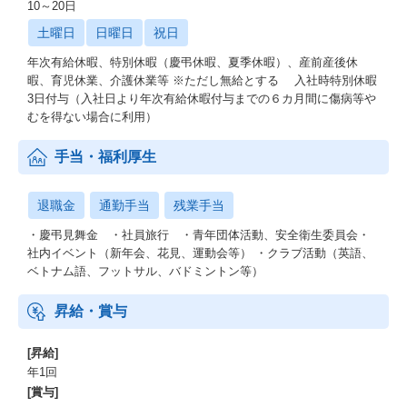
10～20日
土曜日
日曜日
祝日
年次有給休暇、特別休暇（慶弔休暇、夏季休暇）、産前産後休
暇、育児休業、介護休業等 ※ただし無給とする 入社時特別休暇
3日付与（入社日より年次有給休暇付与までの６カ月間に傷病等や
むを得ない場合に利用）
手当・福利厚生
退職金
通勤手当
残業手当
・慶弔見舞金 ・社員旅行 ・青年団体活動、安全衛生委員会・
社内イベント（新年会、花見、運動会等） ・クラブ活動（英語、
ベトナム語、フットサル、バドミントン等）
昇給・賞与
[昇給]
年1回
[賞与]