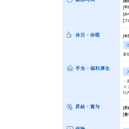
[勤
[
[み
[
休日・休暇
[年
夏
手当・福利厚生
・
ス
社
昇給・賞与
[昇
[賞
保険