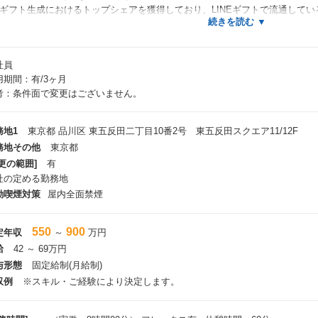
eギフト生成におけるトップシェアを獲得しており、LINEギフトで流通して
。
社はCtoCギフトサービスの印象が強いですが、eギフトを通じてクライアン
社員
BtoBサービスも展開しています。
用期間：有/3ヶ月
近な例ですとSNSキャンペーンや、友人紹介キャンペーンなどを通じてeギフ
考：条件面で変更はございません。
供しており、実はこのtoBサービスが事業の柱です。
ギフトプロダクトは、いわゆるギフトとしての利用用途だけではなく、その贈
ンによって最適な形が変わる点に面白さがあります。
務地1
東京都 品川区 東五反田二丁目10番2号 東五反田スクエア11/12F
際に直近はマーケティングでの活用だけではなく、企業の福利厚生や自治体か
務地その他
東京都
、多様な形で活用されています。
更の範囲]
有
社の定める勤務地
能的な価値だけではなく情緒面とのバランスを取りながら、「ギフト」をどの
たそれに合わせて最適なプロダクトを実現することで、人間の文化に深く根差
動喫煙対策
屋内全面禁煙
環する社会の実現を目指しています。
550
900
定年収
～
万円
給
42 ～ 69万円
与形態
固定給制(月給制)
収例
※スキル・ご経験により決定します。