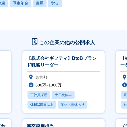
健康
厚生年金
雇用
労災
この企業の他の公開求人
【株式会社ギフティ】BtoBブラン
【
ド戦略リーダー
ー
東京都
600万~1000万
正社員採用
土日祝休み
休日120日以上
産休・育休あり
休
賞与あり
（飲
新卒採用担当
ブ