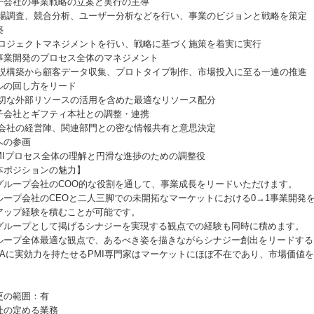
子会社の事業戦略の立案と実行の主導
市場調査、競合分析、ユーザー分析などを行い、事業のビジョンと戦略を策定 
築
プロジェクトマネジメントを行い、戦略に基づく施策を着実に実行
事業開発のプロセス全体のマネジメント
仮説構築から顧客データ収集、プロトタイプ制作、市場投入に至る一連の推進 
ルの回し方をリード
適切な外部リソースの活用を含めた最適なリソース配分
子会社とギフティ本社との調整・連携
子会社の経営陣、関連部門との密な情報共有と意思決定 -ギフ
への参画
PMIプロセス全体の理解と円滑な進捗のための調整役
本ポジションの魅力】
グループ会社のCOO的な役割を通して、事業成長をリードいただけます。
ループ会社のCEOと二人三脚での未開拓なマーケットにおける0→1事業開発
アップ経験を積むことが可能です。
グループとして掲げるシナジーを実現する観点での経験も同時に積めます。
ループ全体最適な観点で、あるべき姿を描きながらシナジー創出をリードする
&Aに実効力を持たせるPMI専門家はマーケットにほぼ不在であり、市場価値
更の範囲：有
社の定める業務