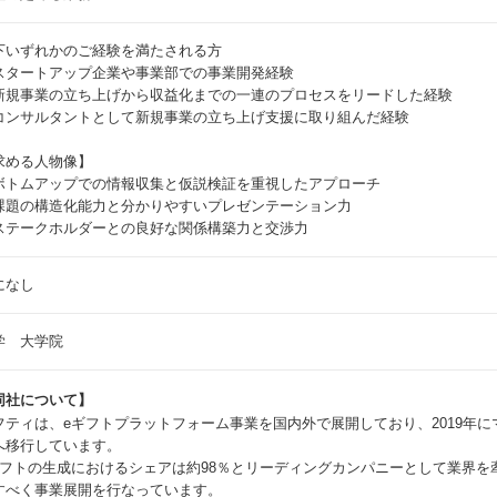
下いずれかのご経験を満たされる方
スタートアップ企業や事業部での事業開発経験
新規事業の立ち上げから収益化までの一連のプロセスをリードした経験
コンサルタントとして新規事業の立ち上げ支援に取り組んだ経験
求める人物像】
ボトムアップでの情報収集と仮説検証を重視したアプローチ
課題の構造化能力と分かりやすいプレゼンテーション力
ステークホルダーとの良好な関係構築力と交渉力
になし
学 大学院
同社について】
フティは、eギフトプラットフォーム事業を国内外で展開しており、2019年に
へ移行しています。
ギフトの生成におけるシェアは約98％とリーディングカンパニーとして業界を
すべく事業展開を行なっています。