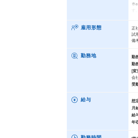
※
す
同
雇用形態
正
る
試
身
備
提
e
ョ
勤務地
勤
実
勤
て
[変
会
機
ま
受
循
給与
想
月
給
年
勤務時間