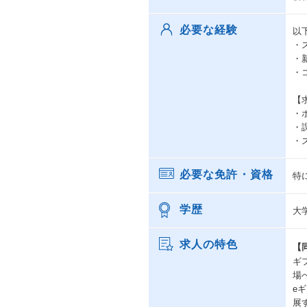
必要な経験
以
・
・
・
【
・
・
・
必要な免許・資格
特
学歴
大
求人の特色
【
ギ
場
e
展