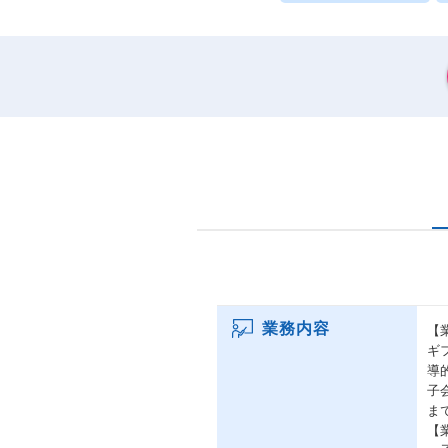
業務内容
【
ギ
導
子
ま
【