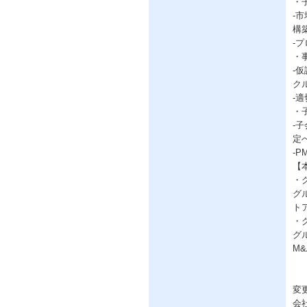
・
-
構
-
・
-
ク
-
・
-
定
-
【
・
グ
ト
・
グ
M
変
会