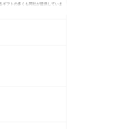
いるギフトの多くも同社が提供していま
トの効果的なマーケティング等を支援す
トを提供できるシステムを一気通貫で
り手と貰い手の関係性やシチュエーシ
らの補助金など様々なシーンにおい
領域に掛け算するか。
した「ギフト」を通じて人のキモチが