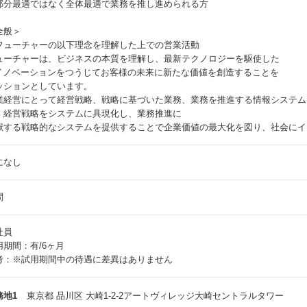
部分最適ではなく全体最適で業務を推し進められる方
全般＞
フューチャーの以下理念を理解した上での営業活動
ューチャーは、ビジネスの本質を理解し、最新テクノロジーを駆使した
Tイノベーションをつうじてお客様の未来に新たな価値を創造することを
ッションとしています。
業経営にとって経営戦略、戦略に基づいた業務、業務を推進する情報システム
。経営戦略をシステムに具現化し、業務推進に
献する戦略的なシステムを提供することで企業価値の最大化を図り、社会にイ
になし
問
社員
用期間：有/6ヶ月
考：※試用期間中の待遇に差異はありません
務地1
東京都 品川区 大崎1-2-2アートヴィレッジ大崎セントラルタワー