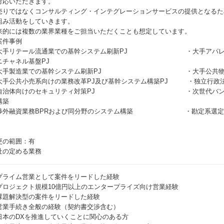
対応いただきます。
売りではなくコンサルティング・インテグレーションサービスの提供となるた
組み活動をしていきます。
来的には複数の業界業種をご担当いただくことも想定しています。
案件事例
大手リテール流通業での基幹システム刷新PJ ・大手アパレル企
ニチャネル基盤PJ
大手製造業での基幹システム刷新PJ ・大手公共物流系向
大手公共小売系向けの業務改革PJ及び基幹システム構築PJ ・独立行政法人
自治体向けのセキュリティ対策PJ ・次世代バンキング
構築
渉外融資業務BPRおよび同分野のシステム構築 ・勘定系選定等
更の範囲：有
社の定める業務
プライム営業として案件をリードした経験
プロジェクト規模10億円以上のエンタープライズ向け営業経験
課題解決型の案件をリードした経験
営業手続き全般の経験（契約書交渉含む）
日本のDXを推進していくことに関心のある方