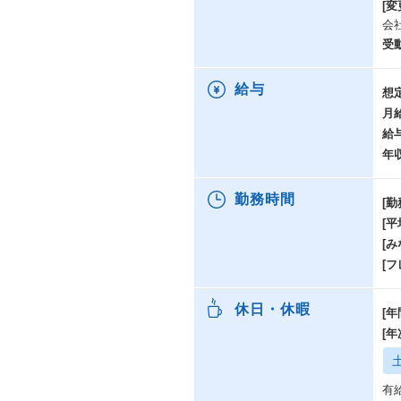
[変
会
受
給与
想
月
給
年
勤務時間
[勤
[
[み
[
休日・休暇
[年
[
有給