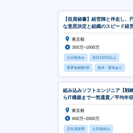
【役員秘書】経営陣と伴走し、
な意思決定と組織のスピード経
支えるプロフェッショナル
東京都
350万~1000万
土日祝休み
休日120日以上
業界未経験OK
産休・育休あり
賞与あり
組み込みソフトエンジニア【戦
らIT構築まで一気通貫／平均年
822万円】
東京都
600万~2000万
正社員採用
土日祝休み