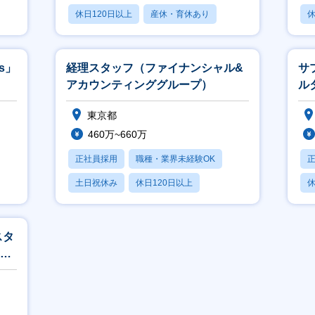
休日120日以上
産休・育休あり
休
賞与あり
s」
経理スタッフ（ファイナンシャル&
サ
アカウンティンググループ）
ル
東京都
460万~660万
正社員採用
職種・業界未経験OK
土日祝休み
休日120日以上
休
産休・育休あり
スタ
ウン