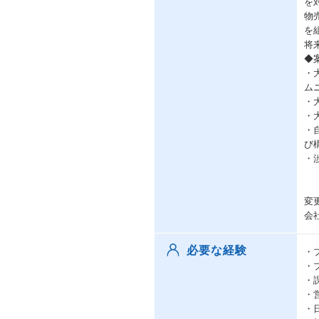
を
物
を
将
◆
・
ム
・
・
・
び
・
変
会
必要な経験
・
・
・
・
・