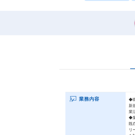
業務内容
◆
新
業
◆
既
リ