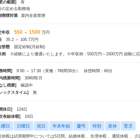
更の範囲]
有
社の定める勤務地
動喫煙対策
屋内全面禁煙
550
1500
定年収
～
万円
給
35.2 ～ 105.7万円
与形態
固定給制(月給制)
収例
※経験により優遇いたします。※年収例：550万円～1500万円 経験に
務時間]
9:00 ～ 17:30（実働：7時間30分） 休憩時間：60分
平均残業時間]
30時間/月
なし残業]
確認中
フレックスタイム]
無
間休日]
124日
年次有給休暇]
10日
土曜日
日曜日
祝日
年末年始
慶弔
特別
産休
育児
休暇は試用期間中については5日間。結婚休暇 、生理休暇 、通院休暇 、 介護休暇 、 