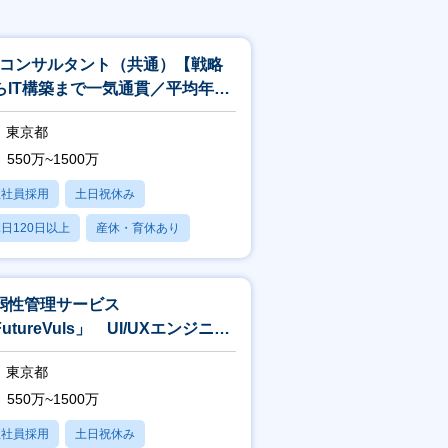
Xコンサルタント（共通）【戦略
らIT構築まで一気通貫／平均年収
22万円】
東京都
550万~1500万
正社員採用
土日祝休み
日120日以上
産休・育休あり
賞与あり
弱性管理サービス
utureVuls」 UI/UXエンジニア
 クリエイティブディレクター
東京都
550万~1500万
正社員採用
土日祝休み