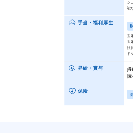
シ
能
手当・福利厚生
固
固
社
ド
昇給・賞与
[昇
[賞
保険