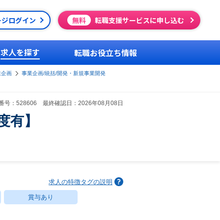
ージログイン
無料
転職支援サービスに申し込む
求人を探す
転職お役立ち情報
業企画
事業企画/統括/開発・新規事業開発
号：528606 最終確認日：2026年08月08日
度有】
求人の特徴タグの説明
賞与あり