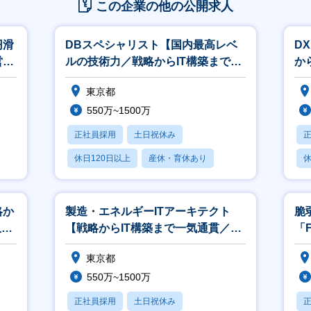
この企業の他の公開求人
円滑
DBスペシャリスト【国内最高レベ
D
営を
ルの技術力／戦略からIT構築まで一
か
気通貫／平均年収822万円】
8
東京都
550万~1500万
正社員採用
土日祝休み
休日120日以上
産休・育休あり
休
賞与あり
略か
製造・エネルギーITアーキテクト
脆
収
【戦略からIT構築まで一気通貫／平
「F
均年収822万円】
兼
東京都
550万~1500万
正社員採用
土日祝休み