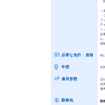
・
＜
・
フ
I
ミ
企
ん
貢
必要な免許・資格
特
学歴
不
雇用形態
正
試
備
勤務地
勤