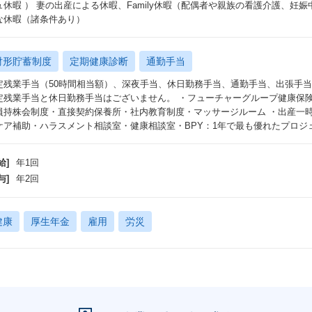
ュ休暇 ） 妻の出産による休暇、Family休暇（配偶者や親族の看護介護、妊
な休暇（諸条件あり）
財形貯蓄制度
定期健康診断
通勤手当
定残業手当（50時間相当額）、深夜手当、休日勤務手当、通勤手当、出張手
定残業手当と休日勤務手当はございません。 ・フューチャーグループ健康保
員持株会制度・直接契約保養所・社内教育制度・マッサージルーム ・出産一時
ケア補助・ハラスメント相談室・健康相談室・BPY：1年で最も優れたプロジ
給]
年1回
与]
年2回
健康
厚生年金
雇用
労災