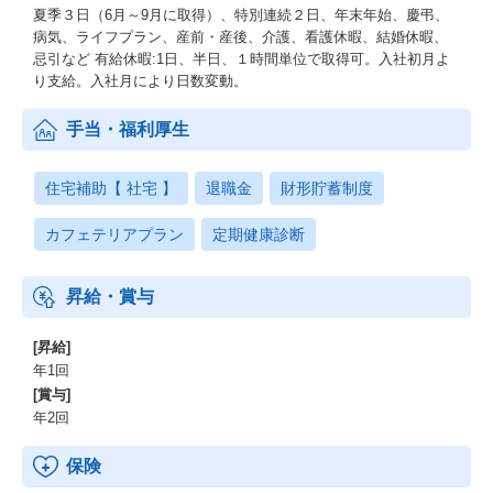
夏季３日（6月～9月に取得）、特別連続２日、年末年始、慶弔、
病気、ライフプラン、産前・産後、介護、看護休暇、結婚休暇、
忌引など 有給休暇:1日、半日、１時間単位で取得可。入社初月よ
り支給。入社月により日数変動。
手当・福利厚生
住宅補助【 社宅 】
退職金
財形貯蓄制度
カフェテリアプラン
定期健康診断
昇給・賞与
[昇給]
年1回
[賞与]
年2回
保険