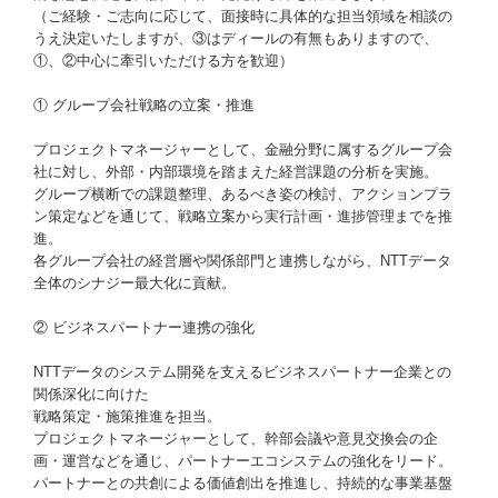
（ご経験・ご志向に応じて、面接時に具体的な担当領域を相談の
うえ決定いたしますが、③はディールの有無もありますので、
①、②中心に牽引いただける方を歓迎）
① グループ会社戦略の立案・推進
プロジェクトマネージャーとして、金融分野に属するグループ会
社に対し、外部・内部環境を踏まえた経営課題の分析を実施。
グループ横断での課題整理、あるべき姿の検討、アクションプラ
ン策定などを通じて、戦略立案から実行計画・進捗管理までを推
進。
各グループ会社の経営層や関係部門と連携しながら、NTTデータ
全体のシナジー最大化に貢献。
② ビジネスパートナー連携の強化
NTTデータのシステム開発を支えるビジネスパートナー企業との
関係深化に向けた
戦略策定・施策推進を担当。
プロジェクトマネージャーとして、幹部会議や意見交換会の企
画・運営などを通じ、パートナーエコシステムの強化をリード。
パートナーとの共創による価値創出を推進し、持続的な事業基盤