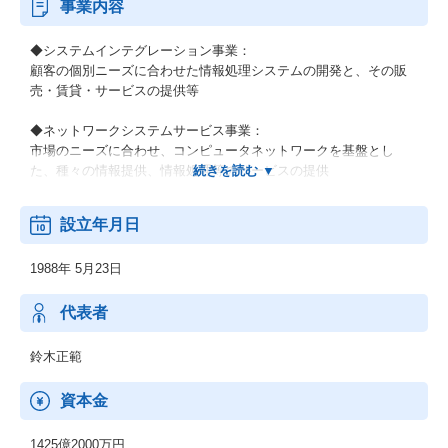
事業内容
◆システムインテグレーション事業：
顧客の個別ニーズに合わせた情報処理システムの開発と、その販
売・賃貸・サービスの提供等
◆ネットワークシステムサービス事業：
市場のニーズに合わせ、コンピュータネットワークを基盤とし
た、種々の情報提供、情報処理等のサービスの提供
◆その他の事業：
設立年月日
顧客の経営上の問題点に係わる調査・分析、情報処理システムの
在り方に係わる企画・提案、保守・ファシリティマネジメント等
1988年 5月23日
代表者
鈴木正範
資本金
1425億2000万円