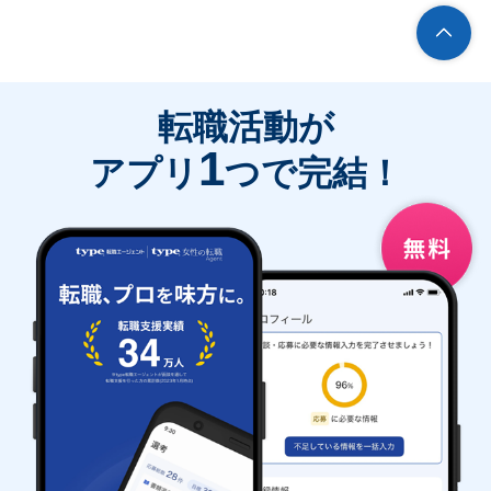
転職活動が
1
アプリ
つで完結！