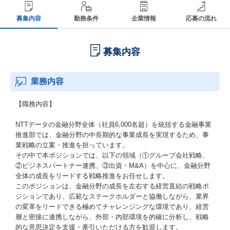
募集内容
勤務条件
企業情報
応募の流れ
募集内容
業務内容
【職務内容】
NTTデータの金融分野全体（社員6,000名超）を統括する金融事業
推進部では、金融分野の中長期的な事業成長を実現するため、事
業戦略の立案・推進を担っています。
その中で本ポジションでは、以下の領域（①グループ会社戦略、
②ビジネスパートナー連携、③出資・M&A）を中心に、金融分野
全体の成長をリードする戦略推進をお任せします。
このポジションは、金融分野の成長を左右する経営直結の戦略ポ
ジションであり、広範なステークホルダーと協働しながら、業界
の変革をリードできる極めてチャレンジングな環境であり、経営
層と密接に連携しながら、外部・内部環境を的確に分析し、戦略
的な意思決定を支援・牽引いただける方を歓迎します。