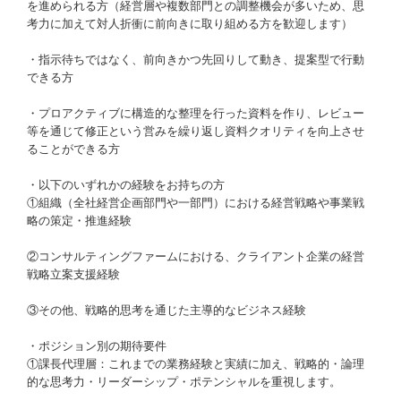
を進められる方（経営層や複数部門との調整機会が多いため、思
考力に加えて対人折衝に前向きに取り組める方を歓迎します）
・指示待ちではなく、前向きかつ先回りして動き、提案型で行動
できる方
・プロアクティブに構造的な整理を行った資料を作り、レビュー
等を通じて修正という営みを繰り返し資料クオリティを向上させ
ることができる方
・以下のいずれかの経験をお持ちの方
①組織（全社経営企画部門や一部門）における経営戦略や事業戦
略の策定・推進経験
②コンサルティングファームにおける、クライアント企業の経営
戦略立案支援経験
③その他、戦略的思考を通じた主導的なビジネス経験
・ポジション別の期待要件
①課長代理層：これまでの業務経験と実績に加え、戦略的・論理
的な思考力・リーダーシップ・ポテンシャルを重視します。