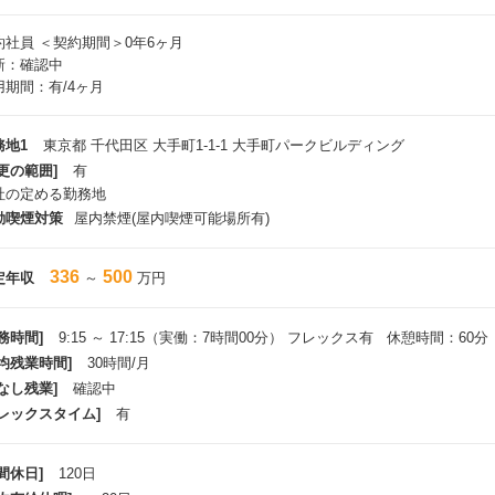
約社員
＜契約期間＞0年6ヶ月
新：確認中
用期間：有/4ヶ月
務地1
東京都 千代田区 大手町1-1-1 大手町パークビルディング
更の範囲]
有
社の定める勤務地
動喫煙対策
屋内禁煙(屋内喫煙可能場所有)
336
500
定年収
～
万円
務時間]
9:15 ～ 17:15（実働：7時間00分） フレックス有 休憩時間：60分
平均残業時間]
30時間/月
なし残業]
確認中
フレックスタイム]
有
間休日]
120日