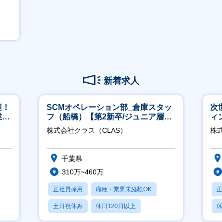
新着求人
迎！
SCMオペレーション部_倉庫スタッ
次
業職
フ（船橋）【第2新卒/ジュニア層歓
ィ
迎】
株式会社クラス（CLAS）
株
千葉県
310万~460万
正社員採用
職種・業界未経験OK
土日祝休み
休日120日以上
休