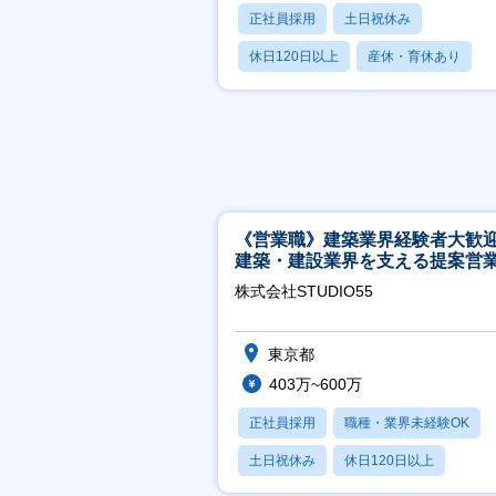
正社員採用
土日祝休み
休日120日以上
産休・育休あり
賞与あり
《営業職》建築業界経験者大歓
建築・建設業界を支える提案営
│年休125日◎フレックス
株式会社STUDIO55
東京都
403万~600万
正社員採用
職種・業界未経験OK
土日祝休み
休日120日以上