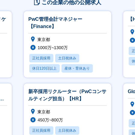
この企業の他の公開求人
リケ
PwC管理会計マネジャー
【
【Finance】
東京都
1000万~1300万
正社員採用
土日祝休み
休
休日120日以上
産休・育休あり
賞与あり
新卒採用リクルーター（PwCコンサ
Gl
・育
ルティング担当）【HR】
東京都
450万~800万
正社員採用
土日祝休み
休