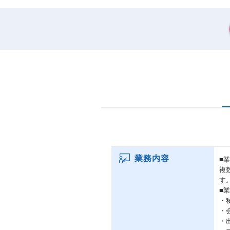
業務内容
■
複
す
■
・
・
・