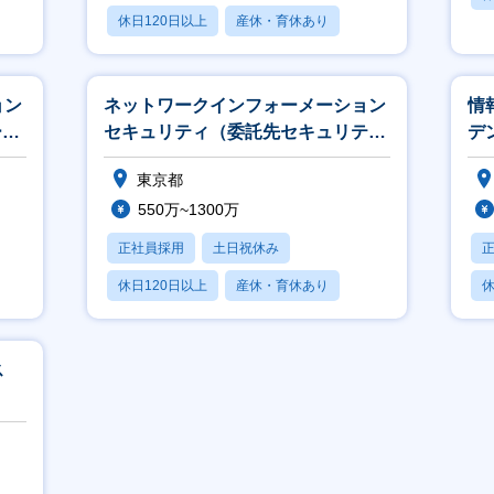
休日120日以上
産休・育休あり
賞与あり
ョン
ネットワークインフォーメーション
情
ー担
セキュリティ（委託先セキュリティ
デ
リスク評価担当）【S&TO】
東京都
550万~1300万
正社員採用
土日祝休み
休日120日以上
産休・育休あり
休
賞与あり
ス