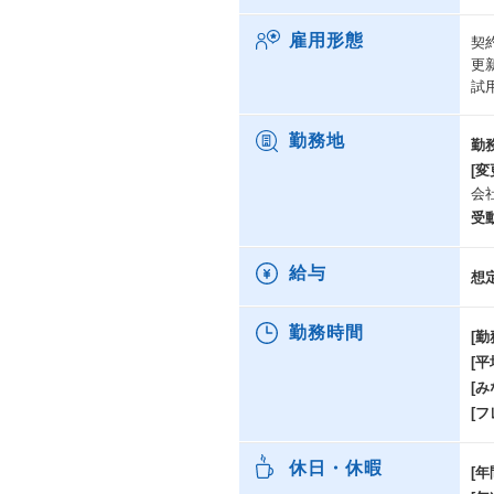
雇用形態
契
更
試
勤務地
勤
[変
会
受
給与
想
勤務時間
[勤
[
[み
[
休日・休暇
[年