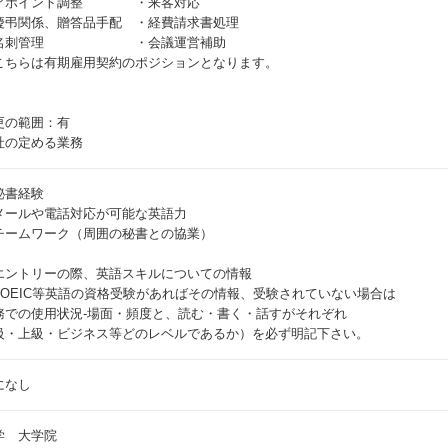
アポイント調整 ・来客対応
慶弔関係、贈答品手配 ・経費請求書処理
名刺管理 ・会議運営補助
こちらは有期雇用契約のポジションとなります。
更の範囲：有
社の定める業務
秘書経験
メールや電話対応が可能な英語力
チームワーク（周囲の秘書との協業）
​エントリーの際、英語スキルについての情報
TOEIC等英語の資格受験があればその情報、受験されていない場合は
務での使用状況‐場面・頻度と、読む・書く・話すがそれぞれ
級・上級・ビジネス等どのレベルであるか）を必ず明記下さい。
になし
学 大学院