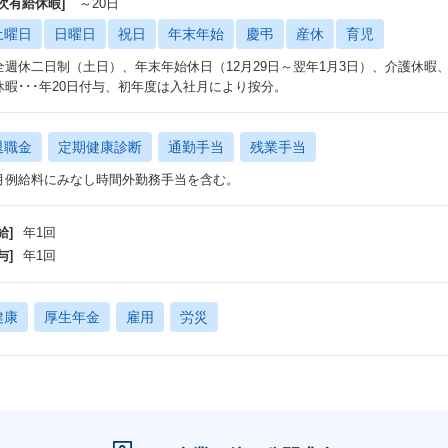
年次有給休暇]
～20日
土曜日
日曜日
祝日
年末年始
慶弔
産休
育児
全週休二日制（土日）、年末年始休日（12月29日～翌年1月3日）、介護休暇
休暇･･･年20日付与、初年度は入社月により按分。
退職金
定期健康診断
通勤手当
残業手当
月例給料にみなし時間外勤務手当を含む。
給]
年1回
与]
年1回
健康
厚生年金
雇用
労災