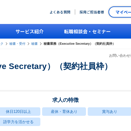
マイペ
よくある質問
採用ご担当者様
サービス紹介
転職相談会・セミナー
ーク
秘書・受付
秘書
秘書業務（Executive Secretary）（契約社員枠）
お問い合わせ番
ve Secretary）（契約社員枠）
求人の特徴
休日120日以上
産休・育休あり
賞与あり
語学力を活かせる