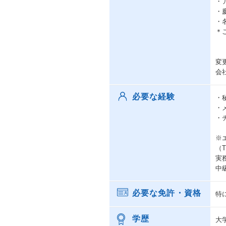
・
・
・
＊
変
会
必要な経験
・
・
・
※
（
実
中
必要な免許・資格
特
学歴
大