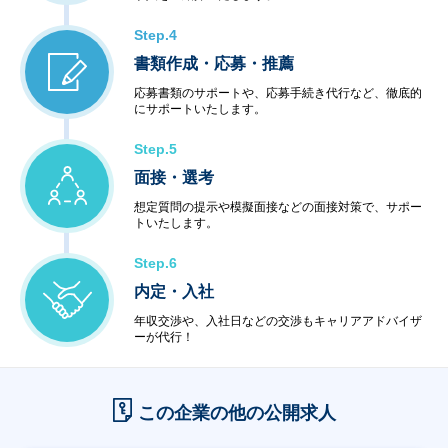
＜インターネットサービス＞
・データセンター
Step.4
・ハウジング・ホスティング
書類作成・応募・推薦
・セキュリティ
＜教育サービス＞
応募書類のサポートや、応募手続き代行など、徹底的
にサポートいたします。
・システム運用サービス
・最新技術セミナー
Step.5
＜コンビニエンスサービス＞
・ハードウェア販売
面接・選考
・ソフトウェア販売
想定質問の提示や模擬面接などの面接対策で、サポー
トいたします。
Step.6
内定・入社
年収交渉や、入社日などの交渉もキャリアアドバイザ
ーが代行！
この企業の他の公開求人