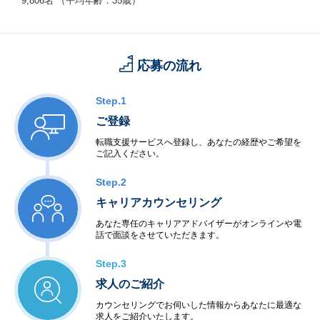
9,806名 （平均年齢：35歳）
・移動体通信端末
・交換機・基地局システム
＜産業用制御開発＞
・家電機器制御
応募の流れ
・工場制御
＜社会・公共制御開発＞
・衛星・航空制御
Step.1
・交通機関・車輌制御
ご登録
・ビル・店舗設備制御
・電力・エネルギー制御
転職支援サービスへ登録し、あなたの経歴やご希望を
ご記入ください。
・通信インフラ制御
＜半導体等ハードウェア開発＞
Step.2
・LSI・FPGA設計
・電子回路設計・生産
キャリアカウンセリング
あなた専任のキャリアアドバイザーがオンラインや電
◆アウトソーシングサービス
話で面談をさせていただきます。
＜システム運用保守サービス＞
・業務運用
Step.3
・オペレーション
求人のご紹介
・ネットワーク管理
・ファシリティ管理
カウンセリングでお伺いした情報からあなたに最適な
・ヘルプデスク
求人をご紹介いたします。