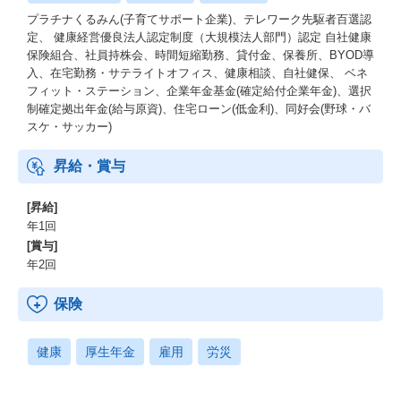
プラチナくるみん(子育てサポート企業)、テレワーク先駆者百選認
定、 健康経営優良法人認定制度（大規模法人部門）認定 自社健康
保険組合、社員持株会、時間短縮勤務、貸付金、保養所、BYOD導
入、在宅勤務・サテライトオフィス、健康相談、自社健保、 ベネ
フィット・ステーション、企業年金基金(確定給付企業年金)、選択
制確定拠出年金(給与原資)、住宅ローン(低金利)、同好会(野球・バ
スケ・サッカー)
昇給・賞与
[昇給]
年1回
[賞与]
年2回
保険
健康
厚生年金
雇用
労災