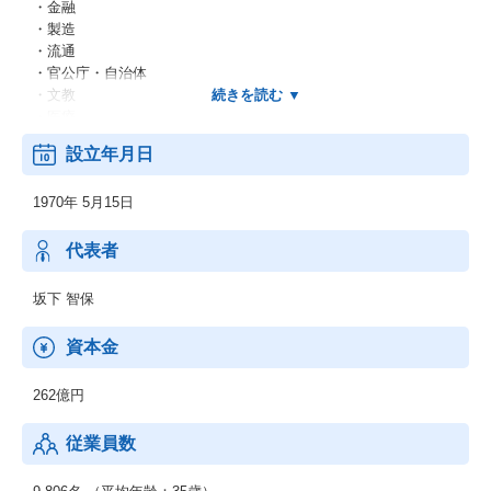
・金融
・製造
・流通
・官公庁・自治体
・文教
・医療
・他
設立年月日
＜業務別＞
・EC
1970年 5月15日
・CRM
・SFA
・SCM
代表者
・ERP
・WEB
坂下 智保
・他
＜IT基盤、ネットワーク＞
資本金
・ネットワーク
・セキュリティ
262億円
・先端IT
・ミドルウェア
従業員数
◆制御系システムサービス
＜移動体通信制御開発＞