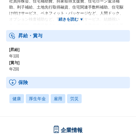
社員持株会、住宅補助費、持家取得支援費、住宅ローン返済補
助、利子補給、土地先行取得融資、住宅関連手数料補助、住宅駆
け付けサービス、ベネフィット・パッケージなど、人間ドック、
オプション検査補助など、育児・介護支援サービス、結婚祝い
金、弔慰料、災害見舞金など、社員食堂、企業年金（企業年金基
金、確定拠出年金）、電気通信共済会(個人年金、遺児育英基金)
昇給・賞与
[昇給]
年1回
[賞与]
年2回
保険
健康
厚生年金
雇用
労災
企業情報