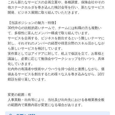
これら新たなサービスの企画立案や、各種調査、保険会社やその
他ステークホルダを巻き込んだ検討会等を行い、新たなサービス
開発、ビジネス展開に取り組んでいただきます。
【当該ポジションの魅力・特徴】
30代中心の比較的若いチームで、チームには転職の方も複数い
て、多様性に富んだメンバー構成で取り組んでいます。
サービスを企画する、ビジネスを創出するという難しいテーマに
対し、それぞれのメンバーの経歴や得意分野のスキル活かしなが
ら新しいサービスを検討しています。
実作業としてはアイデアに対して、机上で仮説を立て、お客様と
議論し、必要に応じて勉強会やワークショップを行いつつ、具体
化していきます。
社内外の有識者や技術やノウハウを持つ会社と連携しながら、価
値あるサービスを創出するため様々な人を巻き込みながら、試行
錯誤を繰り返しています。
変更の範囲：有
人事異動・出向等により、当社及び出向先における各種業務全般
の範囲内で業務内容が変更になる場合があります。