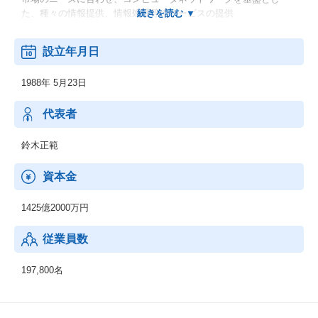
た、種々の情報提供、情報処理等のサービスの提供
◆その他の事業：
設立年月日
顧客の経営上の問題点に係わる調査・分析、情報処理システムの
在り方に係わる企画・提案、保守・ファシリティマネジメント等
1988年 5月23日
代表者
鈴木正範
資本金
1425億2000万円
従業員数
197,800名