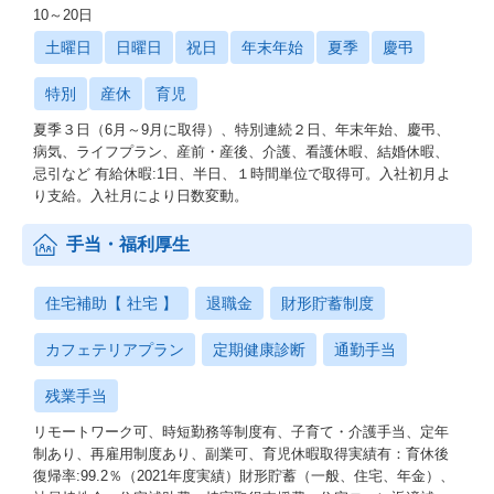
10～20日
土曜日
日曜日
祝日
年末年始
夏季
慶弔
特別
産休
育児
夏季３日（6月～9月に取得）、特別連続２日、年末年始、慶弔、
病気、ライフプラン、産前・産後、介護、看護休暇、結婚休暇、
忌引など 有給休暇:1日、半日、１時間単位で取得可。入社初月よ
り支給。入社月により日数変動。
手当・福利厚生
住宅補助【 社宅 】
退職金
財形貯蓄制度
カフェテリアプラン
定期健康診断
通勤手当
残業手当
リモートワーク可、時短勤務等制度有、子育て・介護手当、定年
制あり、再雇用制度あり、副業可、育児休暇取得実績有：育休後
復帰率:99.2％（2021年度実績）財形貯蓄（一般、住宅、年金）、