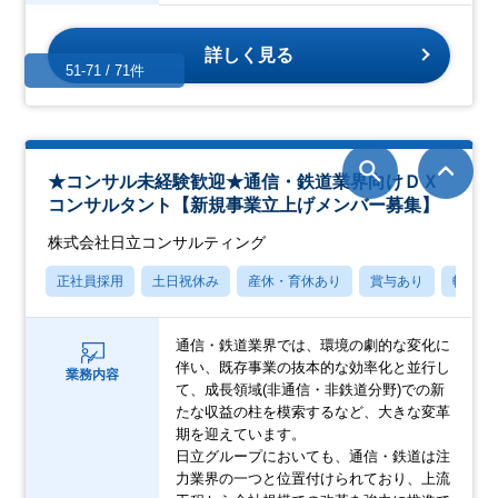
詳しく見る
51-71 / 71件
★コンサル未経験歓迎★通信・鉄道業界向けＤＸ
コンサルタント【新規事業立上げメンバー募集】
株式会社日立コンサルティング
正社員採用
土日祝休み
産休・育休あり
賞与あり
転勤な
通信・鉄道業界では、環境の劇的な変化に
伴い、既存事業の抜本的な効率化と並行し
業務内容
て、成長領域(非通信・非鉄道分野)での新
たな収益の柱を模索するなど、大きな変革
期を迎えています。
日立グループにおいても、通信・鉄道は注
力業界の一つと位置付けられており、上流