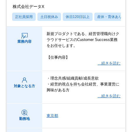
株式会社データX
正社員採用
土日祝休み
休日120日以上
産休・育休あり
新規プロダクトである、経営管理職向けク
ラウドサービスのCustomer Success業務
業務内容
をお任せします。
【仕事内容】
…続きを読む
・理念共感/組織貢献/成長意欲
・経営的視点を持ち会社経営、事業運営に
対象となる方
興味がある方
…続きを読む
東京都
勤務地