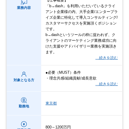
【仕事概要】
「b→dash」を利用いただいているクライ
業務内容
アント企業様の内、大手企業/エンタープラ
イズ企業に特化して導入コンサルティング/
カスタマーサクセスを実施頂くポジション
です。
b→dashというツールの枠に捉われず、ク
ライアントのマーケティング業務成功に向
けた支援やアドバイザリー業務を実施頂き
ます。
…続きを読む
●必要（MUST）条件
・理念共感/組織貢献/成長意欲
対象となる方
…続きを読む
東京都
勤務地
800～1200万円