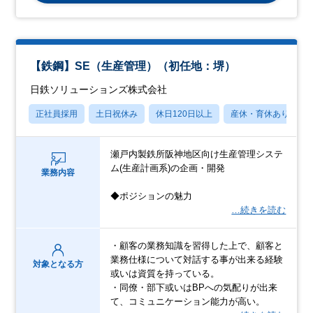
【鉄鋼】SE（生産管理）（初任地：堺）
日鉄ソリューションズ株式会社
正社員採用
土日祝休み
休日120日以上
産休・育休あり
瀬戸内製鉄所阪神地区向け生産管理システ
ム(生産計画系)の企画・開発
業務内容
◆ポジションの魅力
…続きを読む
・顧客の業務知識を習得した上で、顧客と
業務仕様について対話する事が出来る経験
対象となる方
或いは資質を持っている。
・同僚・部下或いはBPへの気配りが出来
て、コミュニケーション能力が高い。