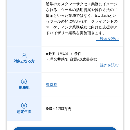
通常のカスタマーサクセス業務にイメージ
される、ツールの活用提案や操作方法のご
提示といった業務ではなく、b→dashとい
うツールの枠に捉われず、クライアントの
マーケティング業務成功に向けた支援やア
ドバイザリー業務を実施頂きます。
…続きを読む
●必要（MUST）条件
・理念共感/組織貢献/成長意欲
対象となる方
…続きを読む
東京都
勤務地
840～1260万円
想定年収