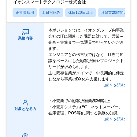
イオンスマートテクノロジー株式会社
正社員採用
土日祝休み
休日120日以上
月残業20時間以内
本ポジションでは、イオングループ内事業
会社のITに関連した課題に対して、営業～
業務内容
企画～実施まで一気通貫で担っていただき
ます。
エンジニアとの伝言役ではなく、IT専門知
識をベースにした顧客折衝やプロジェクト
リードが求められます。
主に既存営業がメインで、中長期的に伴走
しながら事業のDX化を支援します。
…続きを読む
・小売業での顧客折衝業務3年以上
・小売系システム(EC・ネットスーパー、
対象となる方
在庫管理、POS等)に関する業務の知見
…続きを読む