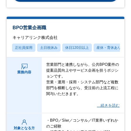
BPO営業企画職
キャリアリンク株式会社
正社員採用
土日祝休み
休日120日以上
産休・育休あり
営業部門と連携しながら、公共BPO案件の
提案品質向上やサービス企画を担うポジシ
業務内容
ョンです。
営業・運用・採用・システム部門など複数
部門を横断しながら、受注前の上流工程に
関与いただきます。
…続きを読む
・BPO／SIer／コンサル／IT業界いずれか
のご経験
対象となる方