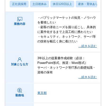
正社員採用
土日祝休み
休日120日以上
産休・育休あり
・パブリックマーケットの知見・ノウハウ
を蓄積したい
業務内容
・顧客の潜在ニーズを掘り起こし、具体的
に案件化するまで上流工程に携わりたい
・セキュリティ、ネットワーク、サーバ等
の技術を幅広く身に着けたい
…続きを読む
3年以上の提案書作成経験（必須：
PowerPoint形式、推奨：Word形式）
対象となる方
サーバ・ネットワーク等IT系の基礎知識・
資格の保有
…続きを読む
東京都
勤務地