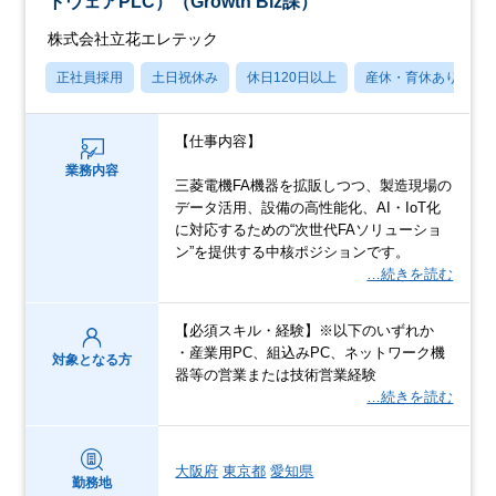
トウェアPLC）（Growth Biz課）
株式会社立花エレテック
正社員採用
土日祝休み
休日120日以上
産休・育休あり
【仕事内容】
業務内容
三菱電機FA機器を拡販しつつ、製造現場の
データ活用、設備の高性能化、AI・IoT化
に対応するための“次世代FAソリューショ
ン”を提供する中核ポジションです。
…続きを読む
【必須スキル・経験】※以下のいずれか
・産業用PC、組込みPC、ネットワーク機
対象となる方
器等の営業または技術営業経験
…続きを読む
大阪府
東京都
愛知県
勤務地