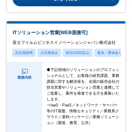
ITソリューション営業[WEB面接可]
富士フイルムビジネスイノベーションジャパン株式会社
正社員採用
土日祝休み
休日120日以上
産休・育休あり
◆下記領域のソリューションのプロフェッ
ショナルとして、お客様の経営課題、業務
業務内容
課題に対する解決策を、全国の販売会社の
担当営業やソリューション営業と連携して
ご提案し、案件を推進できる方を募集いた
します。
⇒IaaS・PaaS／ネットワーク・サーバー
等のIT基盤、情報セキュリティ／業務系ク
ラウド／基幹パッケージ／業種ソリューシ
ョン（製造、教育、公共）