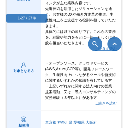
ィングが主な業務内容です。
先進技術を活用したソリューションを通
じ、お客様のDXや働き方改革の推進、生
1-27 / 27件
産性向上をご支援する役割を担っていただ
きます。
具体的には以下の通りです。これらの業務
を、経験や能力をもとに一部、もしくは全
般を担当いただきます。
…続きを読む
・オープンソース、クラウドサービス
(AWS,Azure,GCP等)、開発フレームワー
対象となる方
ク、生産性向上につながるツールや新技術
に関するいずれかの知識を有している方
・上記いずれかに関する法人向けの営業・
提案活動、又は、導入コンサルティングの
実務経験（３年以上）がある方
…続きを読む
東京都
神奈川県
愛知県
大阪府
勤務地