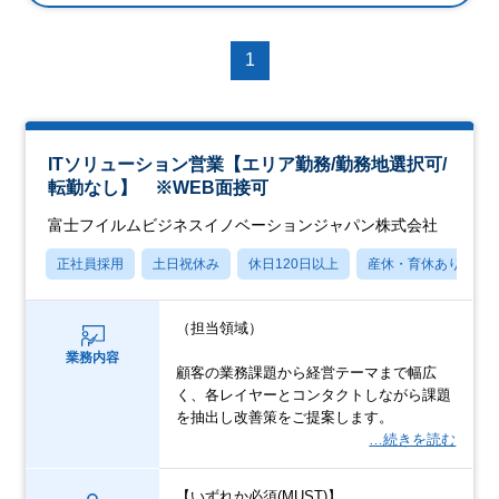
1
ITソリューション営業【エリア勤務/勤務地選択可/
転勤なし】 ※WEB面接可
富士フイルムビジネスイノベーションジャパン株式会社
正社員採用
土日祝休み
休日120日以上
産休・育休あり
（担当領域）
業務内容
顧客の業務課題から経営テーマまで幅広
く、各レイヤーとコンタクトしながら課題
を抽出し改善策をご提案します。
…続きを読む
【いずれか必須(MUST)】