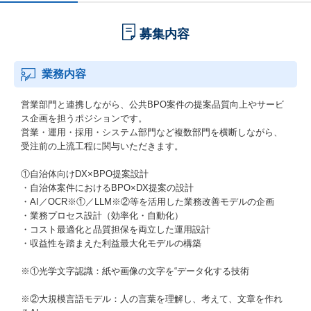
募集内容
業務内容
営業部門と連携しながら、公共BPO案件の提案品質向上やサービ
ス企画を担うポジションです。
営業・運用・採用・システム部門など複数部門を横断しながら、
受注前の上流工程に関与いただきます。
①自治体向けDX×BPO提案設計
・自治体案件におけるBPO×DX提案の設計
・AI／OCR※①／LLM※②等を活用した業務改善モデルの企画
・業務プロセス設計（効率化・自動化）
・コスト最適化と品質担保を両立した運用設計
・収益性を踏まえた利益最大化モデルの構築
※①光学文字認識：紙や画像の文字を“データ化する技術
※②大規模言語モデル：人の言葉を理解し、考えて、文章を作れ