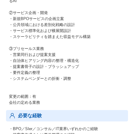
るAI
②サービス企画・開発
・新規BPOサービスの企画立案
・公共領域における差別化戦略の設計
・サービス標準化および横展開設計
・スケーラビリティを踏まえた収益モデル構築
③プリセールス業務
・営業同行および提案支援
・自治体ヒアリング内容の整理・構造化
・提案書骨子の設計・ブラッシュアップ
・要件定義の整理
・システムベンダーとの折衝・調整
変更の範囲：有
会社の定める業務
必要な経験
・BPO／SIer／コンサル／IT業界いずれかのご経験