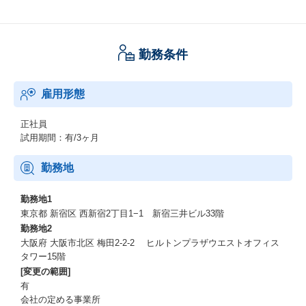
〈扱う案件規模〉
小規模: 数名～数十名規模
・中規模: 100-300名規模
勤務条件
・大規模: 数億円規模、数千名プロジェクト
本ポジションは単なる営業支援ではなく、「営業 × DX × 事業設
雇用形態
計」を横断する開発したサービスのプリセールス／営業企画ポジ
ションです。
生成AIやOCR（紙書類をデータ化する技術）などの新しいテクノ
正社員
ロジーも活用しながら、自治体業務の効率化や業務改善を企画・
試用期間：有/3ヶ月
設計し、
大型BPO案件の受注確度向上や競争優位性の構築を目指していた
勤務地
だきます。
勤務地1
東京都 新宿区 西新宿2丁目1−1 新宿三井ビル33階
勤務地2
大阪府 大阪市北区 梅田2-2-2 ヒルトンプラザウエストオフィス
タワー15階
[変更の範囲]
有
会社の定める事業所