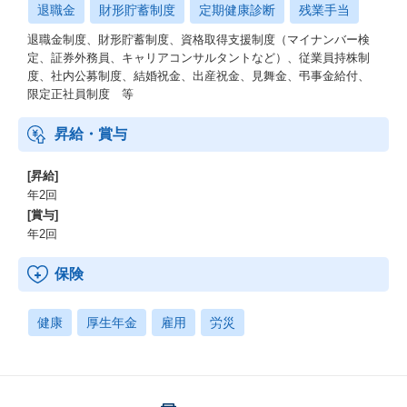
退職金
財形貯蓄制度
定期健康診断
残業手当
退職金制度、財形貯蓄制度、資格取得支援制度（マイナンバー検
定、証券外務員、キャリアコンサルタントなど）、従業員持株制
度、社内公募制度、結婚祝金、出産祝金、見舞金、弔事金給付、
限定正社員制度 等
昇給・賞与
[昇給]
年2回
[賞与]
年2回
保険
健康
厚生年金
雇用
労災