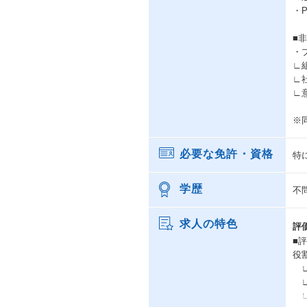
・
■
・
∟
∟
∟
※
必要な免許・資格
特
学歴
不
求人の特色
評
■
役
∟
∟
∟