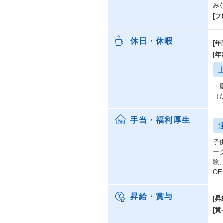
み
・
[
休日・休暇
[年
[
・
（
手当・福利厚生
子
ー
験
O
昇給・賞与
[昇
[賞