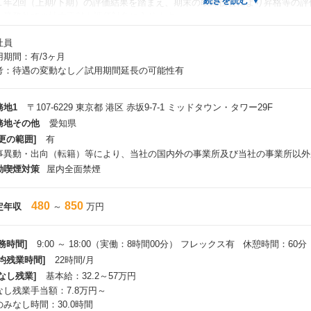
年2回（上期/下期）の評価結果を踏まえ、期末の取締役会により昇格等の評
業務外での社内貢献も評価対象に入ります
社員
キャリアパス
用期間：有/3ヶ月
MOとしてのキャリアは以下①～④のステップがあります。
考：待遇の変動なし／試用期間延長の可能性有
プロジェクトアドミニストレーター
プロジェクトコントローラー
プロジェクトマネジメントアナリスト
務地1
〒107-6229 東京都 港区 赤坂9-7-1 ミッドタウン・タワー29F
プロジェクトマネジメントコンサルタント
務地その他
愛知県
プロジェクトマネジメントの次のステップとしては、デリバリーマネージャー
更の範囲]
有
客様を持ち、チームメンバー管理を行っていただきます。 又社内公募制度
事異動・出向（転籍）等により、当社の国内外の事業所及び当社の事業所以外
MO以外の職種に社内でキャリアチェンジをすることも可能です。
動喫煙対策
屋内全面禁煙
入社後の流れ
480
850
定年収
～
万円
最長15日の入社研修
社内手続きやルール、プロジェクトマネジメントの実践講座やPMO未経験の
務時間]
9:00 ～ 18:00（実働：8時間00分） フレックス有 休憩時間：60分
案件参画までの準備
平均残業時間]
22時間/月
入社後研修後～参画プロジェクトの決定までは、e-learningによる自己研鑽
なし残業]
基本給：32.2～57万円
きます。
なし残業手当額：7.8万円～
のみなし時間：30.0時間
お客様先へ配属