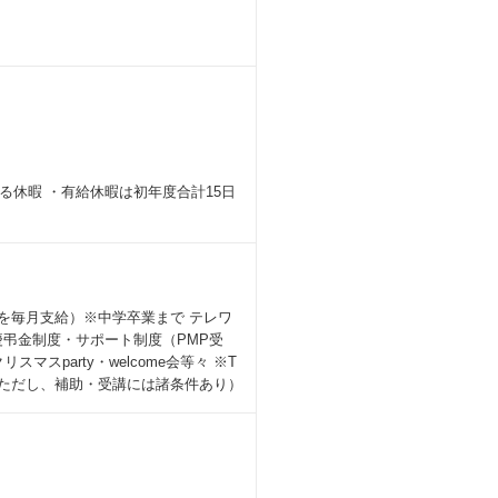
休暇 ・有給休暇は初年度合計15日
万円を毎月支給）※中学卒業まで テレワ
弔金制度・サポート制度（PMP受
スparty・welcome会等々 ※T
り（ただし、補助・受講には諸条件あり）