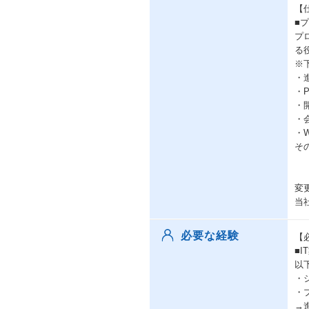
【
■
プ
る
※
・
・
・
・
・
そ
変
当
必要な経験
【
■
以
・
・
→