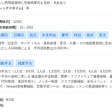
なし時間超過時に別途残業代を支給：支給あり
社内面談、お客様面談を通して案件への配属が決定されます。
フレックスタイム]
有
間休日]
123日
年次有給休暇]
15～20日
土曜日
日曜日
祝日
年末年始
慶弔
特別
産休
育児
慶弔・記念日・サバティカル・産前産後・育児・介護・その他就業規則に定める
ただし入社時期による 平均消化数は11.8日/年）
通勤手当
残業手当
供手当て（1人目：5千円、2人目：1.5万円、3人目：3.5万円、4人目：6.5
ク手当※規程に準じる 確定拠出年金制度、関東ＩＴソフトウェア健康保険、慶
、PDU取得、英語学習※） メンター制度・クラブ活動補助・全社イベント・クリスマ
EIC・Versant受検費補助、営業学習ツール・英会話レッスンの受講補助有
給]
年1回
与]