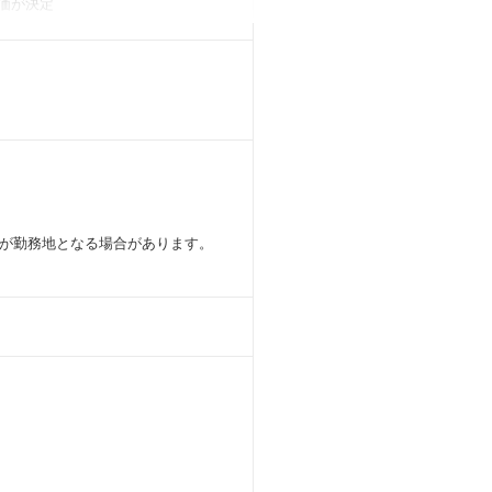
価が決定
として担当の
等も利用し、
が勤務地となる場合があります。
方へのプログラムも用意しています。
やプロジェクトの準備をおこなっていた