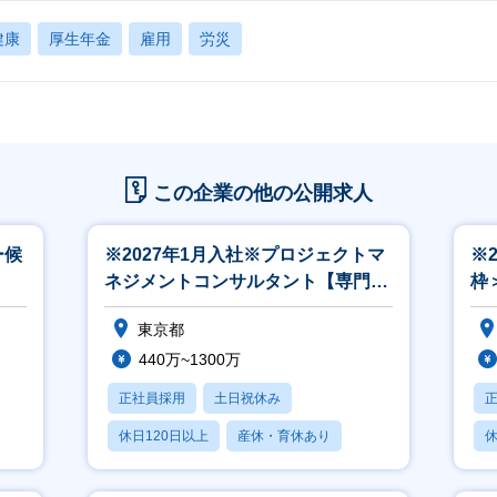
健康
厚生年金
雇用
労災
この企業の他の公開求人
ー候
※2027年1月入社※プロジェクトマ
※
ネジメントコンサルタント【専門的
枠
なスキル形成／在宅勤務推奨】
ス
東京都
440万~1300万
正社員採用
土日祝休み
休日120日以上
産休・育休あり
休
パパママ社員活躍中