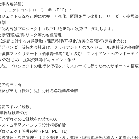
仕事内容詳細】
プロジェクトコントローラー® （PJC）：
ロジェクト状況を正確に把握・可視化、問題を早期発見し、リーダーが意思決
役割
下記内容はプロジェクト（以下PJと略称）次第で、変動します。
進捗/課題/品質/リスク等の各種管理
PJ課題に対する改善活動（課題整理/可視化/改善立案/実行/定着化含む）
開発ベンダー等協力会社及び、クライアントとのスケジュール/進捗等の各種
会議体ファシリテート（議事録作成含む）及び、クライアントへのレポーティ
WBSはじめ、提案資料等ドキュメント作成
の他、プロジェクトの進行や行程をよりスムーズに行うためのサポートを幅広
更の範囲：有
社及び出向（転籍）先における各種業務全般
必要スキル／経験】
IT業界経験者の方
下いずれかのご経験をお持ちの方
システム開発／インフラ設計構築経験
プロジェクト管理経験（PM、PL、TL）
進捗管理・課題管理・リスク管理・変更管理・障害管理等の導入・定着化の経