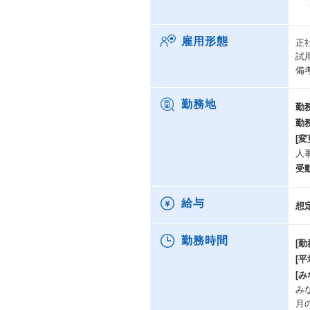
∟
∟
雇用形態
正
■
試
P
備
①
②
③
勤務地
勤
④
勤
・
[変
お
人
P
受
ご
給与
想
①
・
勤務時間
[勤
②
[
・
[み
だ
み
月
③