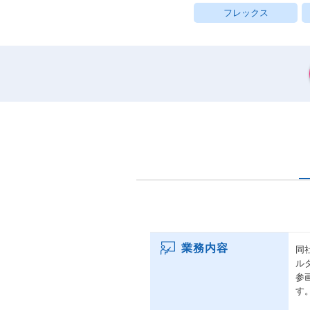
フレックス
業務内容
同
ル
参
す