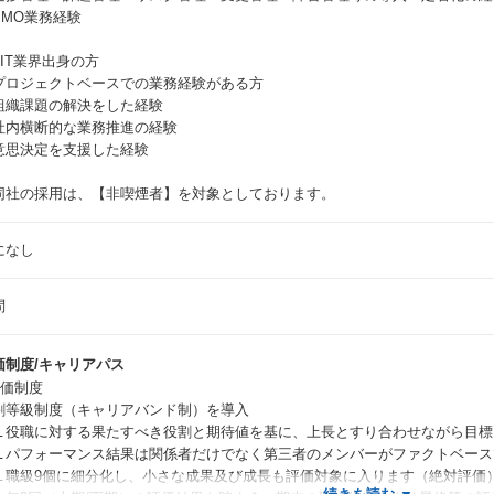
PMO業務経験
非IT業界出身の方
プロジェクトベースでの業務経験がある方
組織課題の解決をした経験
社内横断的な業務推進の経験
意思決定を支援した経験
同社の採用は、【非喫煙者】を対象としております。
になし
問
価制度/キャリアパス
評価制度
割等級制度（キャリアバンド制）を導入
役職に対する果たすべき役割と期待値を基に、上長とすり合わせながら目標
パフォーマンス結果は関係者だけでなく第三者のメンバーがファクトベース
職級9個に細分化し、小さな成果及び成長も評価対象に入ります（絶対評価