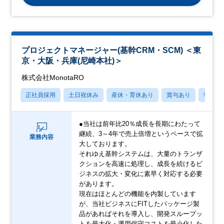
プロジェクトマネージャー(基幹CRM・SCM) ＜東
京・大阪・兵庫(尼崎本社)＞
株式会社MonotaRO
正社員採用
土日祝休み
産休・育休あり
賞与あり
学歴不
●当社は前年比20％成長を長期にわたって
継続、3～4年で売上倍増というペースで拡
業務内容
大しております。
それゆえ基幹システムは、大量のトランザ
クションを高速に処理し、成長を続けるビ
ジネスの拡大・変化に素早く対応する必要
があります。
現在はほとんどの機能を内製しています
が、当社ビジネスにFITしたパッケージ製
品があればそれを導入し、開発スループッ
トを最大化・運用保守コストを最小化した