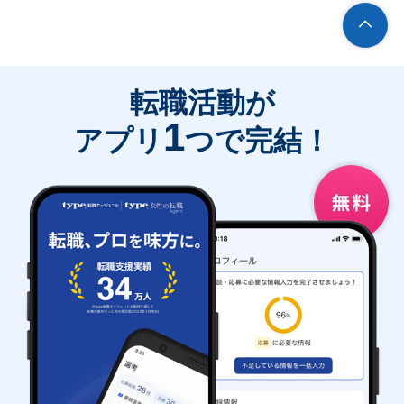
転職活動が
1
アプリ
つで完結！