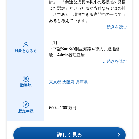
討」、「急速な成長や将来の規模感を見据
えた選定」といった点が当社ならではの難
しさであり、獲得できる専門性の一つでも
あると考えています。
…続きを読む
【1】
・下記SaaSの製品知識や導入、運用経
対象となる方
験、Admin管理経験
…続きを読む
東京都
大阪府
兵庫県
勤務地
600～1000万円
想定年収
詳しく見る