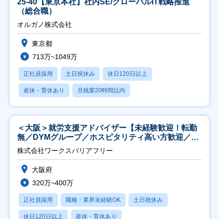
25-40【東京本社】社内SE/グローバルIT戦略推進
（総合職）
オルガノ株式会社
東京都
713万~1049万
正社員採用
土日祝休み
休日120日以上
産休・育休あり
月残業20時間以内
＜大阪＞就労支援アドバイザー【未経験歓迎！転勤
無／DYMグループ／ホスピタリティ高い方歓迎／土
日祝】
株式会社ワークスバリアフリー
大阪府
320万~400万
正社員採用
職種・業界未経験OK
土日祝休み
休日120日以上
産休・育休あり