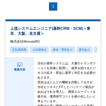
1
上流システムエンジニア(基幹CRM・SCM)＜東
京、大阪、名古屋＞
株式会社MonotaRO
正社員採用
土日祝休み
産休・育休あり
賞与あり
学歴不
当社の基幹システムは、大量のトランザク
ションを高速に処理し、成長を続けるビジ
業務内容
ネスの拡大・変化に素早く対応する必要が
あります。
現在はほとんどの機能を内製してますが、
当社ビジネスにFITしたパッケージ製品が
あればそれを導入し、開発スループットを
最大化・運用保守コストを最小化したいと
考えています。
内製での高い開発パフォーマンスを発揮し