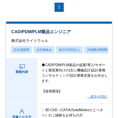
1
CAD/PDM/PLM製品エンジニア
株式会社ライトウェル
正社員採用
土日祝休み
休日120日以上
月残業20時間以内
◆CAD/PDM/PLM製品の提案/導入/サポー
トと製造業向けの(主に機械設計)設計業務
業務内容
コンサルティング/設計業務支援をお任せし
ます。
【使用環境】
…続きを読む
・3D CAD（CATIA/SolidWorksだとベタ
ー）のご経験をお持ちの方
対象となる方