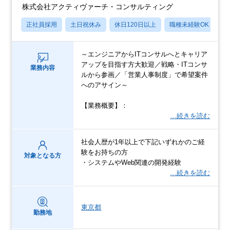
株式会社アクティヴァーチ・コンサルティング
正社員採用
土日祝休み
休日120日以上
職種未経験OK
月
～エンジニアからITコンサルへとキャリア
アップを目指す方大歓迎／戦略・ITコンサ
業務内容
ルから参画／「営業人事制度」で希望案件
へのアサイン～
【業務概要】：
…続きを読む
社会人歴が1年以上で下記いずれかのご経
験をお持ちの方
対象となる方
・システムやWeb関連の開発経験
…続きを読む
東京都
勤務地