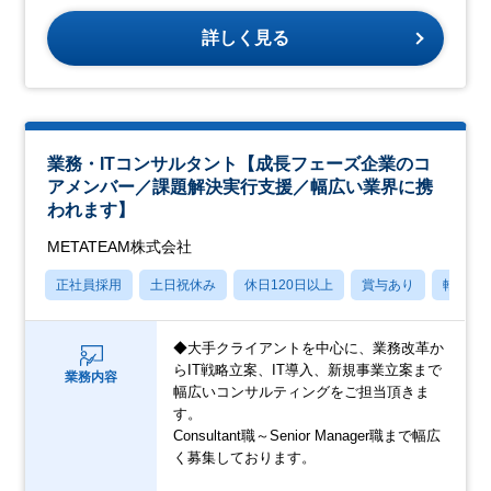
詳しく見る
業務・ITコンサルタント【成長フェーズ企業のコ
アメンバー／課題解決実行支援／幅広い業界に携
われます】
METATEAM株式会社
正社員採用
土日祝休み
休日120日以上
賞与あり
転勤な
◆大手クライアントを中心に、業務改革か
らIT戦略立案、IT導入、新規事業立案まで
業務内容
幅広いコンサルティングをご担当頂きま
す。
Consultant職～Senior Manager職まで幅広
く募集しております。