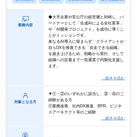
◆大手企業や官公庁の経営層と対峙し、パ
ートナーとして「生成AIによる全社変革」
業務内容
や「AI開発プロジェクト」を成功に導くこ
とがミッションです。
単なるAI導入に留まらず、クライアントが
自らDXを推進できる「自走できる組織」
を築き上げるため、戦略から実行、そして
組織への定着まで一気通貫で内製化支援し
ます。
…続きを読む
▼①・②のいずれかに該当し、③・④のご
経験がある方
対象となる方
①業務改善、社内DX推進、BPR、ビジネ
スアーキテクト等のご経験
…続きを読む