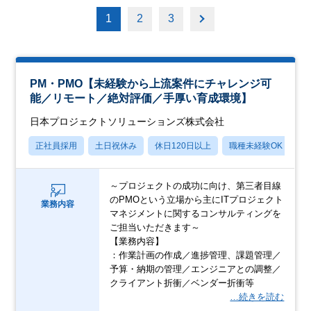
1
2
3
PM・PMO【未経験から上流案件にチャレンジ可
能／リモート／絶対評価／手厚い育成環境】
日本プロジェクトソリューションズ株式会社
正社員採用
土日祝休み
休日120日以上
職種未経験OK
産
～プロジェクトの成功に向け、第三者目線
のPMOという立場から主にITプロジェクト
業務内容
マネジメントに関するコンサルティングを
ご担当いただきます～
【業務内容】
：作業計画の作成／進捗管理、課題管理／
予算・納期の管理／エンジニアとの調整／
クライアント折衝／ベンダー折衝等
…続きを読む