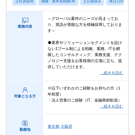
正社員採用
職種・業界未経験OK
土日祝休み
休日120日以上
～グローバル案件のニーズが高まってお
り、英語が堪能な方を積極採用しておりま
業務内容
す～
◆業界やソリューションセグメントを設け
ない1プール制による戦略、業務、ITを網
羅したコンサルティング、業務支援、テク
ノロジー支援をお客様側の立場に立ち、提
供していただけます。
…続きを読む
※以下いずれかのご経験をお持ちの方（1
年程度）
対象となる方
・法人営業のご経験（IT、金融商材歓迎）
…続きを読む
東京都
大阪府
勤務地