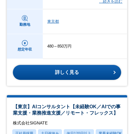
…続きを読む
東京都
勤務地
480～850万円
想定年収
詳しく見る
【東京】AIコンサルタント【未経験OK／AIでの事
業支援・業務推進支援／リモート・フレックス】
株式会社SIGNATE
正社員採用
土日祝休み
休日120日以上
業界未経験OK
産