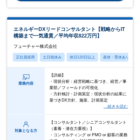
エネルギーDXリードコンサルタント【戦略からIT
構築まで一気通貫／平均年収822万円】
フューチャー株式会社
正社員採用
土日祝休み
休日120日以上
産休・育休あり
【詳細】
・現状分析：経営戦略に基づき、経営／事
業務内容
業部／フィールドの可視化
・方針検討・計画策定：現状分析の結果に
基づきDX方針、施策、計画策定
…続きを読む
【コンサルタント／シニアコンサルタント
（素養・潜在力重視）】
対象となる方
・コンサルティング or PMO or 顧客の業務