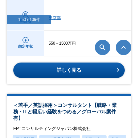
東京都
1-50 / 106件
勤務地
550～1500万円
想定年収
詳しく見る
＜若手／英語採用＞コンサルタント【戦略・業
務・ITと幅広い経験をつめる／グローバル案件
有】
FPTコンサルティングジャパン株式会社