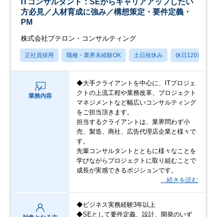
ITコンサルタント：SEからキャリアアップしたい
方必見／人材育成に強み／構想策定・要件定義・
PM
株式会社プテロン・コンサルティング
正社員採用
職種・業界未経験OK
土日祝休み
休日120日以上
◆大手クライアントを中心に、ITプロジェ
クトの上流工程や業務改革、プロジェクト
業務内容
マネジメントなど幅広いコンサルティング
をご担当頂きます。
担当するクライアントは、業界問わず小
売、製造、商社、広告代理店企業と様々で
す。
先輩コンサルタントとともに様々なことを
学びながらプロジェクトに取り組むことで
成長が実感できるポジションです。
…続きを読む
◆ビジネス実務経験3年以上
◆SEとして要件定義、設計、開発のいず