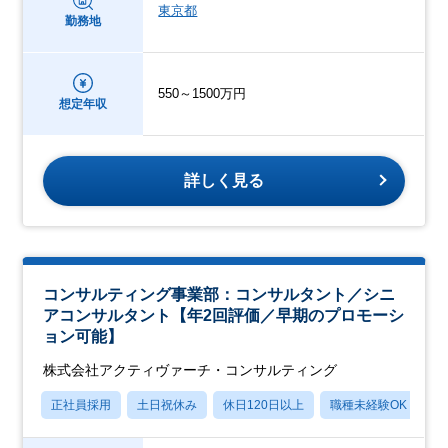
東京都
勤務地
550～1500万円
想定年収
詳しく見る
コンサルティング事業部：コンサルタント／シニ
アコンサルタント【年2回評価／早期のプロモーシ
ョン可能】
株式会社アクティヴァーチ・コンサルティング
正社員採用
土日祝休み
休日120日以上
職種未経験OK
産