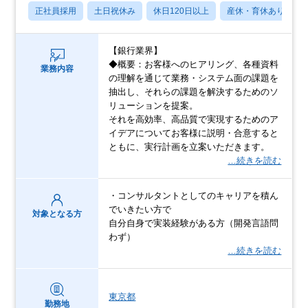
正社員採用
土日祝休み
休日120日以上
産休・育休あり
【銀行業界】
◆概要：お客様へのヒアリング、各種資料
業務内容
の理解を通じて業務・システム面の課題を
抽出し、それらの課題を解決するためのソ
リューションを提案。
それを高効率、高品質で実現するためのア
イデアについてお客様に説明・合意すると
ともに、実行計画を立案いただきます。
…続きを読む
・コンサルタントとしてのキャリアを積ん
でいきたい方で
対象となる方
自分自身で実装経験がある方（開発言語問
わず）
…続きを読む
東京都
勤務地