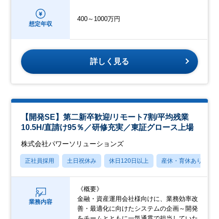
400～1000万円
想定年収
詳しく見る
【開発SE】第二新卒歓迎/リモート7割/平均残業
10.5H/直請け95％／研修充実／東証グロース上場
株式会社パワーソリューションズ
正社員採用
土日祝休み
休日120日以上
産休・育休あり
《概要》
金融・資産運用会社様向けに、業務効率改
業務内容
善・最適化に向けたシステムの企画～開発
をチームとともに一気通貫で担当していた