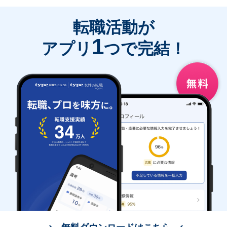
転職活動が
1
アプリ
つで完結！