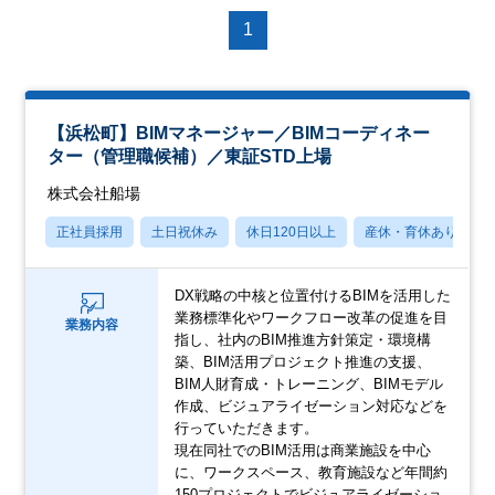
1
【浜松町】BIMマネージャー／BIMコーディネー
ター（管理職候補）／東証STD上場
株式会社船場
正社員採用
土日祝休み
休日120日以上
産休・育休あり
DX戦略の中核と位置付けるBIMを活用した
業務標準化やワークフロー改革の促進を目
業務内容
指し、社内のBIM推進方針策定・環境構
築、BIM活用プロジェクト推進の支援、
BIM人財育成・トレーニング、BIMモデル
作成、ビジュアライゼーション対応などを
行っていただきます。
現在同社でのBIM活用は商業施設を中心
に、ワークスペース、教育施設など年間約
150プロジェクトでビジュアライゼーショ