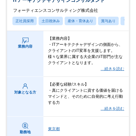
ITアーキテクチャデザインコンサルタント
フォーティエンスコンサルティング株式会社
正社員採用
土日祝休み
産休・育休あり
賞与あり
フレッ
【業務内容】
・ITアーキテクチャデザインの側面から、
業務内容
クライアントのIT変革を支援します。
様々な業界に属する大企業のIT部門が主な
クライアントとなります。
…続きを読む
【必要な経験/スキル】
・真にクライアントに資する価値を届ける
対象となる方
マインドと、そのために自発的に考え行動
する力
…続きを読む
東京都
勤務地