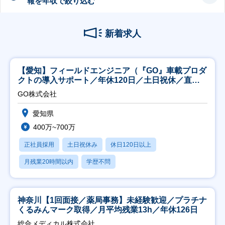
報を年収で絞り込む
新着求人
【愛知】フィールドエンジニア（『GO』車載プロダ
クトの導入サポート／年休120日／土日祝休／直行
直帰
GO株式会社
愛知県
400万~700万
正社員採用
土日祝休み
休日120日以上
月残業20時間以内
学歴不問
神奈川【1回面接／薬局事務】未経験歓迎／プラチナ
くるみんマーク取得／月平均残業13h／年休126日
総合メディカル株式会社