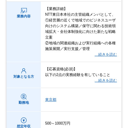
【業務詳細】
NTT東日本本社の主管組織メンバとして、
業務内容
①経営層の近くで地域でのビジネスユーザ
向けのシステム構築／保守に関わる技術領
域拡大・全社体制強化に向けた新たな戦略
立案
②地域の関連組織および実行組織への各種
施策展開／実行支援／管理
…続きを読む
【応募資格(必須)】
以下の2点の実務経験を有していること
対象となる方
…続きを読む
東京都
勤務地
500～1000万円
想定年収