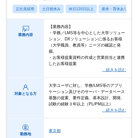
正社員採用
土日祝休み
休日120日以上
産休・育休あり
【業務内容】
・学務／LMS等を中心とした大学ソリュー
業務内容
ション、DXソリューションに係るお客様
（大学職員、教員等）ニーズの確認と発
掘。
・お客様提案資料の作成と営業担当と連携
したお客様提案
…続きを読む
大学ユーザに対し、学務/LMS等のアプリ
ケーション及びそのサーバ・データベース
対象となる方
基盤の提案、要件定義、基本設計、開発、
試験の経験３年以上（PL/PM以上）
…続きを読む
東京都
勤務地