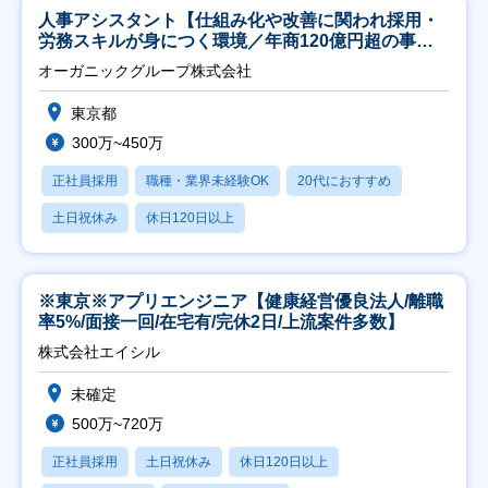
人事アシスタント【仕組み化や改善に関われ採用・
労務スキルが身につく環境／年商120億円超の事業
会社】
オーガニックグループ株式会社
東京都
300万~450万
正社員採用
職種・業界未経験OK
20代におすすめ
土日祝休み
休日120日以上
※東京※アプリエンジニア【健康経営優良法人/離職
率5%/面接一回/在宅有/完休2日/上流案件多数】
株式会社エイシル
未確定
500万~720万
正社員採用
土日祝休み
休日120日以上