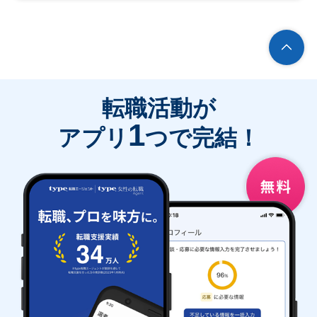
転職活動が
1
アプリ
つで完結！