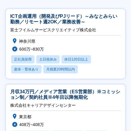
ICT企画運用（開発及びPJリード）～みなとみらい
勤務／リモート週2OK／業務改善～
富士フイルムサービスクリエイティブ株式会社
神奈川県
600万~830万
正社員採用
土日祝休み
休日120日以上
産休・育休あり
月残業20時間以内
月収34万円／メディア営業（ES営業部）※コミッシ
ョン制／契約社員※4年目以降無期化
株式会社キャリアデザインセンター
東京都
408万~408万