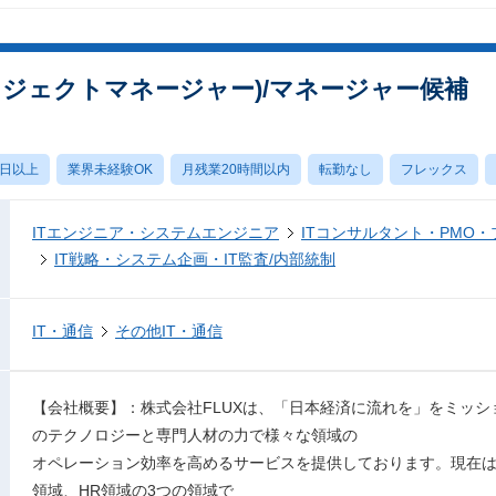
ロジェクトマネージャー)/マネージャー候補
0日以上
業界未経験OK
月残業20時間以内
転勤なし
フレックス
ITエンジニア・システムエンジニア
ITコンサルタント・PMO
IT戦略・システム企画・IT監査/内部統制
IT・通信
その他IT・通信
【会社概要】：株式会社FLUXは、「日本経済に流れを」をミッショ
のテクノロジーと専門人材の力で様々な領域の
オペレーション効率を高めるサービスを提供しております。現在は主にDX領域
領域、HR領域の3つの領域で