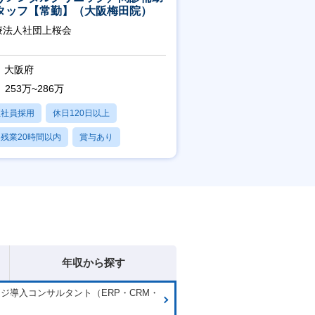
タッフ【常勤】（大阪梅田院）
療法人社団上桜会
大阪府
253万~286万
正社員採用
休日120日以上
残業20時間以内
賞与あり
転勤なし
年収から探す
ジ導入コンサルタント（ERP・CRM・
）