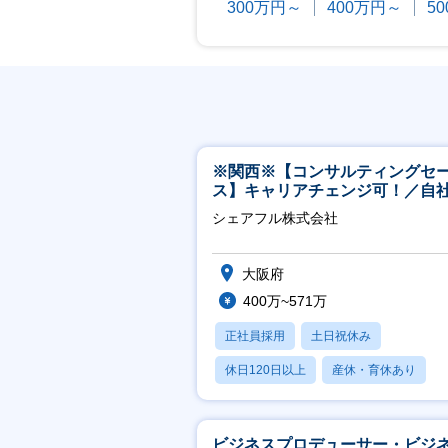
300万円～
400万円～
5
※関西※【コンサルティングセ
ス】キャリアチェンジ可！／自
ービス『シェアフル』の営業
シェアフル株式会社
大阪府
400万~571万
正社員採用
土日祝休み
休日120日以上
産休・育休あり
賞与あり
ビジネスプロデューサー・ビジ