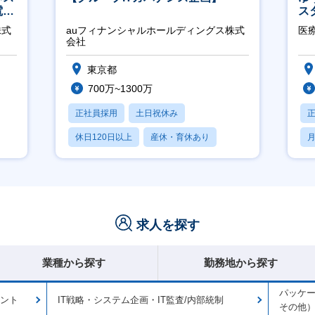
電
ス
クト
株式
auフィナンシャルホールディングス株式
医
会社
東京都
700万~1300万
正社員採用
土日祝休み
休日120日以上
産休・育休あり
月
賞与あり
求人を探す
業種から探す
勤務地から探す
パッケー
タント
IT戦略・システム企画・IT監査/内部統制
その他