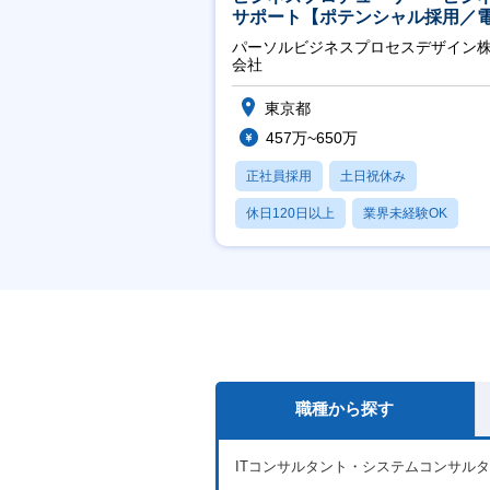
サポート【ポテンシャル採用／
力・ガス等の民間向けプロジェ
パーソルビジネスプロセスデザイン
推進】
会社
東京都
457万~650万
正社員採用
土日祝休み
休日120日以上
業界未経験OK
産休・育休あり
職種から探す
ITコンサルタント・システムコンサル