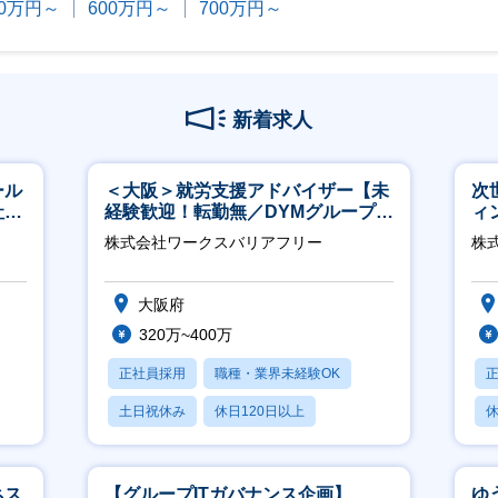
00万円～
600万円～
700万円～
新着求人
ール
＜大阪＞就労支援アドバイザー【未
次
社サ
経験歓迎！転勤無／DYMグループ／
ィ
ホスピタリティ高い方歓迎／土日
株式会社ワークスバリアフリー
株
祝】
大阪府
320万~400万
正社員採用
職種・業界未経験OK
土日祝休み
休日120日以上
休
産休・育休あり
ネス
【グループITガバナンス企画】
ゆ