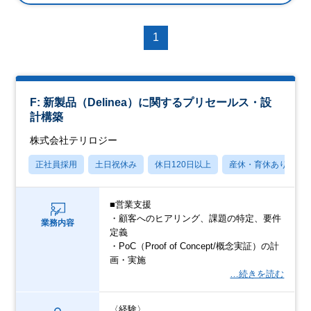
1
F: 新製品（Delinea）に関するプリセールス・設
計構築
株式会社テリロジー
正社員採用
土日祝休み
休日120日以上
産休・育休あり
■営業支援
・顧客へのヒアリング、課題の特定、要件
業務内容
定義
・PoC（Proof of Concept/概念実証）の計
画・実施
…続きを読む
〈経験〉