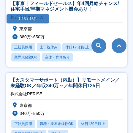
【東京｜フィールドセールス】年4回昇給チャンス/
住宅手当/早期マネジメント機会あり！
株式会社クオレガ
1-15 / 15件
東京都
380万~650万
正社員採用
土日祝休み
休日120日以上
業界未経験OK
産休・育休あり
【カスタマーサポート（内勤）】リモートメイン／
未経験OK／年収340万～／年間休日125日
株式会社RERISE
東京都
340万~550万
正社員採用
職種・業界未経験OK
休日120日以上