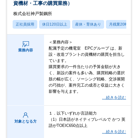
資機材・工事の購買業務）
株式会社神戸製鋼所
正社員採用
休日120日以上
産休・育休あり
月残業20時間以
＜業務内容＞
配属予定の機電室 EPCグループ は、新
業務内容
設・改造プラントの資機材の購買を担当し
ています。
購買要求の一件当たりの予算金額が大き
く、新設の案件も多い為、購買戦略の選択
肢の幅が広く、ソーシング戦略、交渉展開
の巧拙が、案件完工の成否と収益に大きく
影響を与えます。
…続きを読む
１．以下いずれか言語能力
（1）日本語がネイティブレベルで かつ 英
対象となる方
語がTOEIC650点以上
…続きを読む