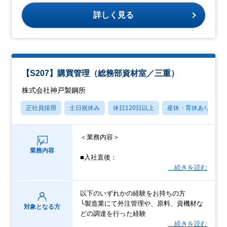
詳しく見る
【S207】購買管理（総務部資材室／三重）
株式会社神戸製鋼所
正社員採用
土日祝休み
休日120日以上
産休・育休あり
＜業務内容＞
業務内容
■入社直後：
…続きを読む
以下のいずれかの経験をお持ちの方
└製造業にて外注管理や、原料、資機材な
対象となる方
どの調達を行った経験
…続きを読む