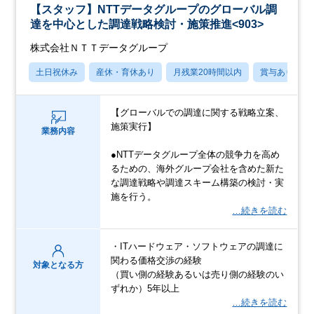
【スタッフ】NTTデータグループのグローバル調
達を中心とした調達戦略検討・施策推進<903>
株式会社ＮＴＴデータグループ
土日祝休み
産休・育休あり
月残業20時間以内
賞与あり
【グローバルでの調達に関する戦略立案、
施策実行】
業務内容
●NTTデータグループ全体の競争力を高め
るための、海外グループ会社を含めた新た
な調達戦略や調達スキーム構築の検討・実
施を行う。
…続きを読む
・ITハードウェア・ソフトウェアの調達に
関わる価格交渉の経験
対象となる方
（買い側の経験あるいは売り側の経験のい
ずれか）5年以上
…続きを読む