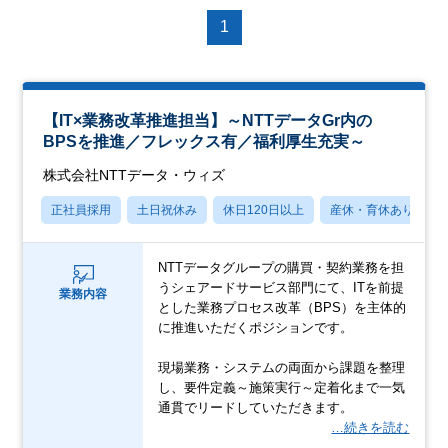
1
【IT×業務改革推進担当】～NTTデータGr内の
BPSを推進／フレックス有／福利厚生充実～
株式会社NTTデータ・ウィズ
正社員採用
土日祝休み
休日120日以上
産休・育休あり
NTTデータグループの購買・契約業務を担
うシェアードサービス部門にて、ITを前提
業務内容
とした業務プロセス改革（BPS）を主体的
に推進いただくポジションです。
現場業務・システムの両面から課題を整理
し、要件定義～施策実行～定着化まで一気
通貫でリードしていただきます。
…続きを読む