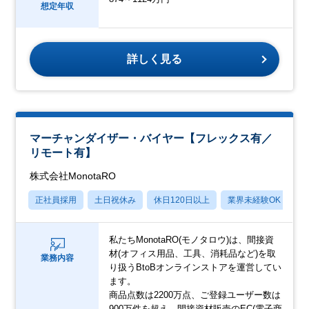
想定年収
詳しく見る
マーチャンダイザー・バイヤー【フレックス有／
リモート有】
株式会社MonotaRO
正社員採用
土日祝休み
休日120日以上
業界未経験OK
産
私たちMonotaRO(モノタロウ)は、間接資
材(オフィス用品、工具、消耗品など)を取
業務内容
り扱うBtoBオンラインストアを運営してい
ます。
商品点数は2200万点、ご登録ユーザー数は
900万件を超え、間接資材販売のEC(電子商