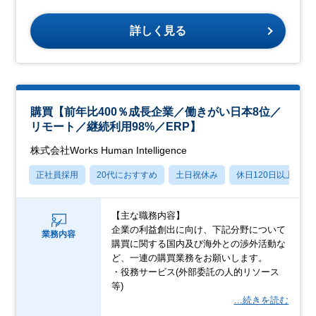
詳しく見る
購買【前年比400％成長企業／働きがい日本8位／
リモート／継続利用98%／ERP】
株式会社Works Human Intelligence
正社員採用
20代におすすめ
土日祝休み
休日120日以上
【主な職務内容】
企業の利益創出に向け、下記分野について
業務内容
購買に関する国内及び海外との渉外活動な
ど、一連の購買業務をお願いします。
・役務サービス(外部委託の人的リソース
等)
…続きを読む