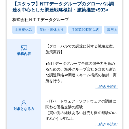
【スタッフ】NTTデータグループのグローバル調
達を中心とした調達戦略検討・施策推進<903>
株式会社ＮＴＴデータグループ
土日祝休み
産休・育休あり
月残業20時間以内
賞与あり
【グローバルでの調達に関する戦略立案、
施策実行】
業務内容
●NTTデータグループ全体の競争力を高め
るための、海外グループ会社を含めた新た
な調達戦略や調達スキーム構築の検討・実
施を行う。
…続きを読む
・ITハードウェア・ソフトウェアの調達に
関わる価格交渉の経験
対象となる方
（買い側の経験あるいは売り側の経験のい
ずれか）5年以上
…続きを読む