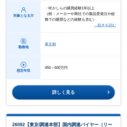
・何かしらの購買経験1年以上
（例：メーカーや商社での製品受発注や総
対象となる方
務での購買などの経験も含む）
…続きを読む
東京都
勤務地
450～600万円
想定年収
詳しく見る
26092【東京/調達本部】国内調達バイヤー（リー