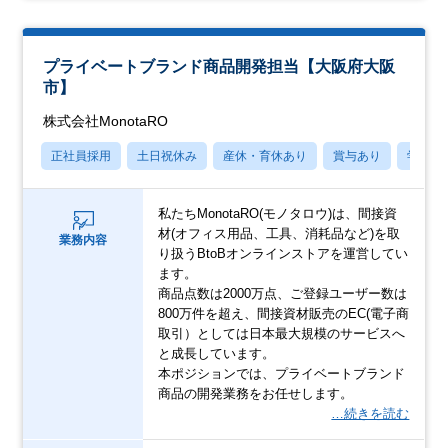
プライベートブランド商品開発担当【大阪府大阪
市】
株式会社MonotaRO
正社員採用
土日祝休み
産休・育休あり
賞与あり
学歴不
私たちMonotaRO(モノタロウ)は、間接資
材(オフィス用品、工具、消耗品など)を取
業務内容
り扱うBtoBオンラインストアを運営してい
ます。
商品点数は2000万点、ご登録ユーザー数は
800万件を超え、間接資材販売のEC(電子商
取引）としては日本最大規模のサービスへ
と成長しています。
本ポジションでは、プライベートブランド
商品の開発業務をお任せします。
…続きを読む