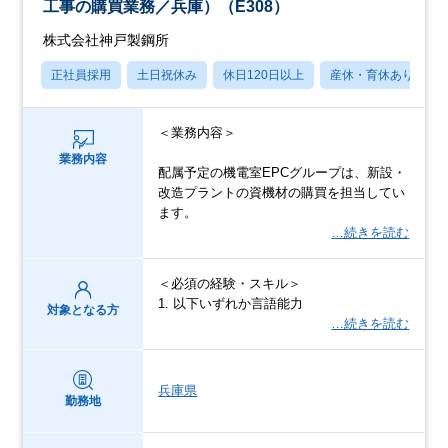
工事の購買業務／兵庫）（E308）
株式会社神戸製鋼所
正社員採用
土日祝休み
休日120日以上
産休・育休あり
＜業務内容＞
業務内容
配属予定の機電室EPCグループは、新設・
改造プラントの資機材の購買を担当してい
ます。
…続きを読む
＜必須の経験・スキル＞
1. 以下いずれか言語能力
対象となる方
…続きを読む
兵庫県
勤務地