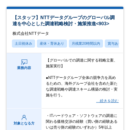
【スタッフ】NTTデータグループのグローバル調
達を中心とした調達戦略検討・施策推進<903>
株式会社NTTデータ
土日祝休み
産休・育休あり
月残業20時間以内
賞与あり
【グローバルでの調達に関する戦略立案、
施策実行】
業務内容
●NTTデータグループ全体の競争力を高め
るための、海外グループ会社を含めた新た
な調達戦略や調達スキーム構築の検討・実
施を行う。
…続きを読む
・ITハードウェア・ソフトウェアの調達に
関わる価格交渉の経験（買い側の経験ある
対象となる方
いは売り側の経験のいずれか）5年以上