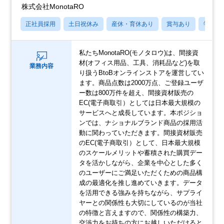
株式会社MonotaRO
正社員採用
土日祝休み
産休・育休あり
賞与あり
学歴不
私たちMonotaRO(モノタロウ)は、間接資
材(オフィス用品、工具、消耗品など)を取
業務内容
り扱うBtoBオンラインストアを運営してい
ます。商品点数は2000万点、ご登録ユーザ
ー数は800万件を超え、間接資材販売の
EC(電子商取引）としては日本最大規模の
サービスへと成長しています。本ポジショ
ンでは、ナショナルブランド商品の採用活
動に関わっていただきます。間接資材販売
のEC(電子商取引）として、日本最大規模
のスケールメリットや蓄積された購買デー
タを活かしながら、企業を中心とした多く
のユーザーにご満足いただくための商品構
成の最適化を推し進めていきます。データ
を活用できる強みを持ちながら、サプライ
ヤーとの関係性も大切にしているのが当社
の特徴と言えますので、関係性の構築力、
交渉力をお持ちの方にお越しいただけると