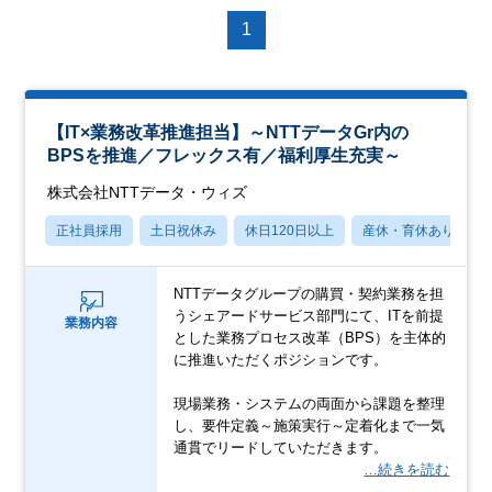
1
【IT×業務改革推進担当】～NTTデータGr内の
BPSを推進／フレックス有／福利厚生充実～
株式会社NTTデータ・ウィズ
正社員採用
土日祝休み
休日120日以上
産休・育休あり
NTTデータグループの購買・契約業務を担
うシェアードサービス部門にて、ITを前提
業務内容
とした業務プロセス改革（BPS）を主体的
に推進いただくポジションです。
現場業務・システムの両面から課題を整理
し、要件定義～施策実行～定着化まで一気
通貫でリードしていただきます。
…続きを読む