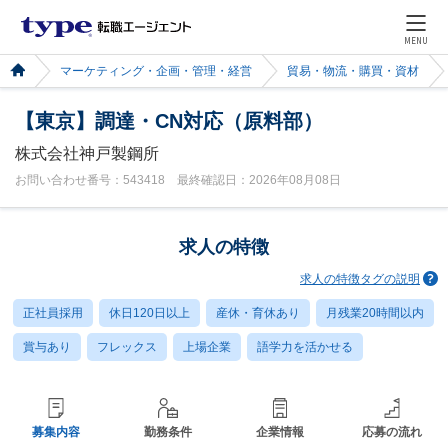
MENU
マーケティング・企画・管理・経営
貿易・物流・購買・資材
【東京】調達・CN対応（原料部）
株式会社神戸製鋼所
お問い合わせ番号：543418 最終確認日：2026年08月08日
求人の特徴
求人の特徴タグの説明
正社員採用
休日120日以上
産休・育休あり
月残業20時間以内
賞与あり
フレックス
上場企業
語学力を活かせる
募集内容
勤務条件
企業情報
応募の流れ