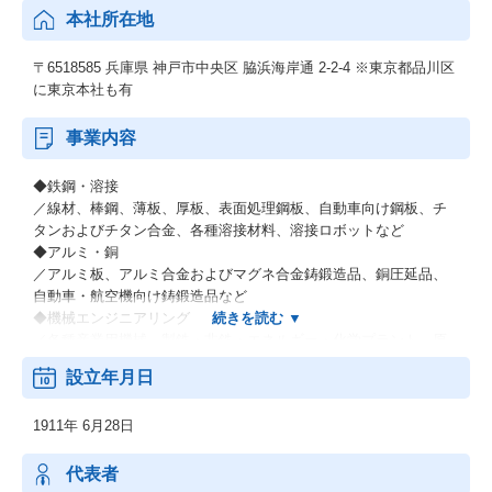
本社所在地
〒6518585 兵庫県 神戸市中央区 脇浜海岸通 2-2-4 ※東京都品川区
に東京本社も有
事業内容
◆鉄鋼・溶接
／線材、棒鋼、薄板、厚板、表面処理鋼板、自動車向け鋼板、チ
タンおよびチタン合金、各種溶接材料、溶接ロボットなど
◆アルミ・銅
／アルミ板、アルミ合金およびマグネ合金鋳鍛造品、銅圧延品、
自動車・航空機向け鋳鍛造品など
◆機械エンジニアリング
／各種産業用機械、製鉄・非鉄・エネルギー・化学プラント、原
子力関連機器、環境プラントなどの各種エンジニアリング業など
設立年月日
◆電力（電力卸供給事業）
◆その他材料事業
1911年 6月28日
／新鉄源ビジネス、液晶用ターゲット材料、超伝導磁石・線材な
ど
代表者