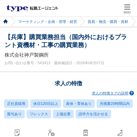
MENU
マーケティング・企画・管理・経営
貿易・物流・購買・資材
【兵庫】購買業務担当（国内外におけるプラ
ント資機材・工事の購買業務）
株式会社神戸製鋼所
お問い合わせ番号：543413 最終確認日：2026年08月07日
求人の特徴
求人の特徴タグの説明
正社員採用
休日120日以上
産休・育休あり
月残業20時間以内
賞与あり
フレックス
上場企業
語学力を活かせる