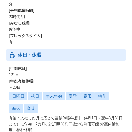
分
[平均残業時間]
20時間/月
[みなし残業]
確認中
[フレックスタイム]
有
休日・休暇
[年間休日]
121日
[年次有給休暇]
～20日
日曜日
祝日
年末年始
夏季
慶弔
特別
産休
育児
有給：入社した月に応じて当該休暇年度中（4月1日～翌年3月31日
まで）に付与 2カ月の試用期間終了後から利用可能 介護休業制
度、福祉休暇