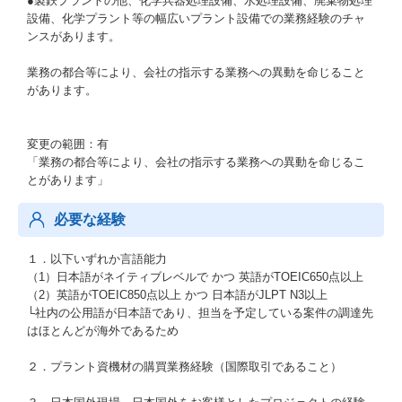
●製鉄プラントの他、化学兵器処理設備、水処理設備、廃棄物処理
設備、化学プラント等の幅広いプラント設備での業務経験のチャ
ンスがあります。
業務の都合等により、会社の指示する業務への異動を命じること
があります。
変更の範囲：有
「業務の都合等により、会社の指示する業務への異動を命じるこ
とがあります」
必要な経験
１．以下いずれか言語能力
（1）日本語がネイティブレベルで かつ 英語がTOEIC650点以上
（2）英語がTOEIC850点以上 かつ 日本語がJLPT N3以上
└社内の公用語が日本語であり、担当を予定している案件の調達先
はほとんどが海外であるため
２．プラント資機材の購買業務経験（国際取引であること）