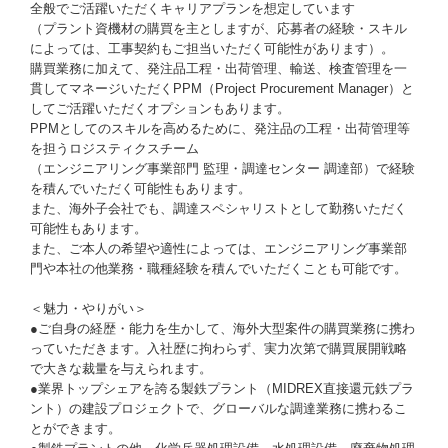
全般でご活躍いただくキャリアプランを想定しています
（プラント資機材の購買を主としますが、応募者の経験・スキル
によっては、工事契約もご担当いただく可能性があります）。
購買業務に加えて、発注品工程・出荷管理、輸送、検査管理を一
貫してマネージいただくPPM（Project Procurement Manager）と
してご活躍いただくオプションもあります。
PPMとしてのスキルを高めるために、発注品の工程・出荷管理等
を担うロジスティクスチーム
（エンジニアリング事業部門 監理・調達センター 調達部）で経験
を積んでいただく可能性もあります。
また、海外子会社でも、調達スペシャリストとして勤務いただく
可能性もあります。
また、ご本人の希望や適性によっては、エンジニアリング事業部
門や本社の他業務・職種経験を積んでいただくことも可能です。
＜魅力・やりがい＞
●ご自身の経歴・能力を生かして、海外大型案件の購買業務に携わ
っていただきます。入社歴に拘わらず、実力次第で購買展開戦略
で大きな裁量を与えられます。
●業界トップシェアを誇る製鉄プラント（MIDREX直接還元鉄プラ
ント）の建設プロジェクトで、グローバルな調達業務に携わるこ
とができます。