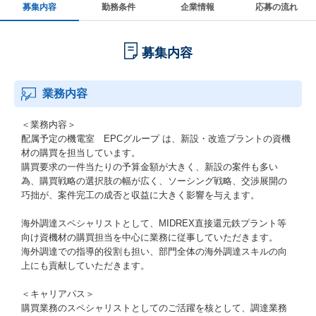
募集内容
勤務条件
企業情報
応募の流れ
募集内容
業務内容
＜業務内容＞
配属予定の機電室 EPCグループ は、新設・改造プラントの資機
材の購買を担当しています。
購買要求の一件当たりの予算金額が大きく、新設の案件も多い
為、購買戦略の選択肢の幅が広く、ソーシング戦略、交渉展開の
巧拙が、案件完工の成否と収益に大きく影響を与えます。
海外調達スペシャリストとして、MIDREX直接還元鉄プラント等
向け資機材の購買担当を中心に業務に従事していただきます。
海外調達での指導的役割も担い、部門全体の海外調達スキルの向
上にも貢献していただきます。
＜キャリアパス＞
購買業務のスペシャリストとしてのご活躍を核として、調達業務