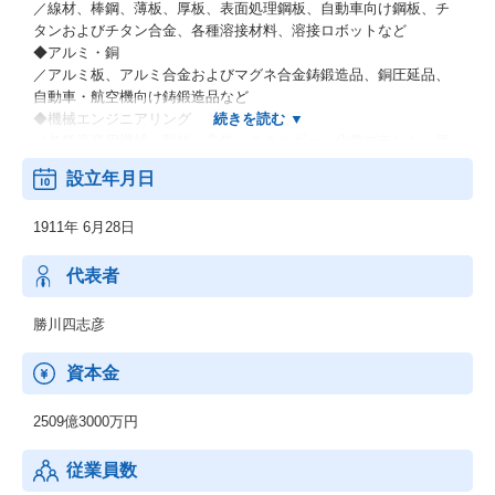
／線材、棒鋼、薄板、厚板、表面処理鋼板、自動車向け鋼板、チ
タンおよびチタン合金、各種溶接材料、溶接ロボットなど
◆アルミ・銅
／アルミ板、アルミ合金およびマグネ合金鋳鍛造品、銅圧延品、
自動車・航空機向け鋳鍛造品など
◆機械エンジニアリング
／各種産業用機械、製鉄・非鉄・エネルギー・化学プラント、原
子力関連機器、環境プラントなどの各種エンジニアリング業など
設立年月日
◆電力（電力卸供給事業）
◆その他材料事業
1911年 6月28日
／新鉄源ビジネス、液晶用ターゲット材料、超伝導磁石・線材な
ど
代表者
勝川四志彦
資本金
2509億3000万円
従業員数