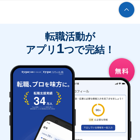
転職活動が
1
アプリ
つで完結！