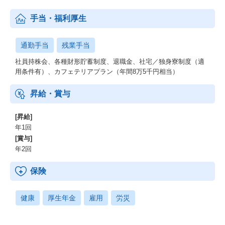
手当・福利厚生
通勤手当
残業手当
社員持株会、各種財形貯蓄制度、退職金、社宅／独身寮制度（適
用条件有）、カフェテリアプラン（年間8万5千円相当）
昇給・賞与
[昇給]
年1回
[賞与]
年2回
保険
健康
厚生年金
雇用
労災