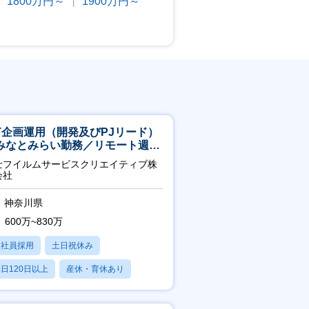
1800万円～
1900万円～
CT企画運用（開発及びPJリード）
みなとみらい勤務／リモート週
OK／業務改善～
士フイルムサービスクリエイティブ株
会社
神奈川県
600万~830万
正社員採用
土日祝休み
日120日以上
産休・育休あり
残業20時間以内