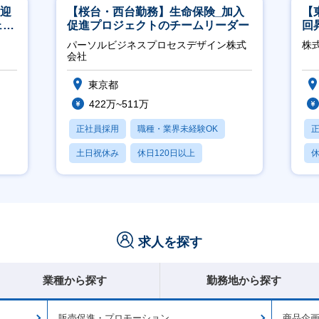
歓迎
【桜台・西台勤務】生命保険_加入
【
ェン
促進プロジェクトのチームリーダー
回
】
ジ
パーソルビジネスプロセスデザイン株式
株
会社
東京都
422万~511万
正社員採用
職種・業界未経験OK
土日祝休み
休日120日以上
休
産休・育休あり
求人を探す
業種から探す
勤務地から探す
販売促進・プロモーション
商品企