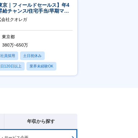
東京｜フィールドセールス】年4
昇給チャンス/住宅手当/早期マネ
メント機会あり！
式会社クオレガ
東京都
380万~650万
正社員採用
土日祝休み
日120日以上
業界未経験OK
産休・育休あり
年収から探す
画・サービス企画