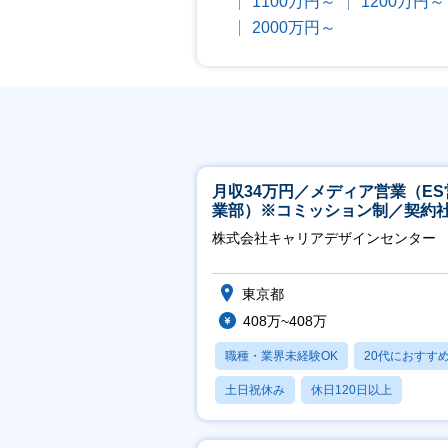
1100万円～
1200万円～
2000万円～
月収34万円／メディア営業（ES
業部）※コミッション制／契約
※4年目以降無期化
株式会社キャリアデザインセンター
東京都
408万~408万
職種・業界未経験OK
20代におすす
土日祝休み
休日120日以上
産休・育休あり