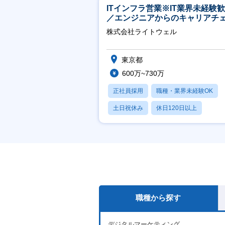
ITインフラ営業※IT業界未経験
／エンジニアからのキャリアチ
ジ可※【週3～4日リモート可能
株式会社ライトウェル
東京都
600万~730万
正社員採用
職種・業界未経験OK
土日祝休み
休日120日以上
月残業20時間以内
職種から探す
デジタルマーケティング