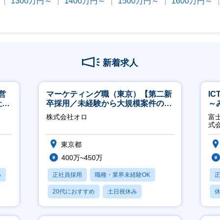
1300万円～
1400万円～
1500万円～
1600万円～
新着求人
営
マーケティング職（東京）【第二新
I
社員
卒採用／未経験から大規模案件のマ
～
ーケティングが経験できる／研修充
2
株式会社オロ
富
実】
式
東京都
400万~450万
め
正社員採用
職種・業界未経験OK
20代におすすめ
土日祝休み
休
休日120日以上
月