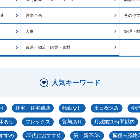
調査
営業企画
その他
人事
経理・
貿易・物流・購買・資材
人気キーワード
用
社宅・住宅補助
転勤なし
土日祝休み
学
休あり
フレックス
賞与あり
月残業20時間以内
おすすめ
30代におすすめ
第二新卒OK
職種未経験