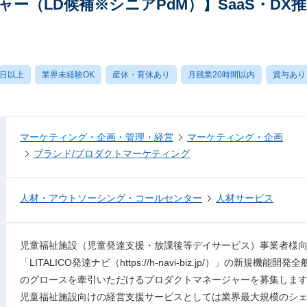
ー（LD候補※シニアPdM）】SaaS・DX
0日以上
業界未経験OK
産休・育休あり
月残業20時間以内
賞与あり
マーケティング・企画・管理・経営
マーケティング・企画
ブランド/プロダクトマーケティング
人材・アウトソーシング・コールセンター
人材サービス
児童福祉施設（児童発達支援・放課後等デイサービス）事業者様
「LITALICO発達ナビ（https://h-navi-biz.jp/）」の新規
のグロースを牽引いただけるプロダクトマネージャーを募集しま
児童福祉施設向けの経営支援サービスとしては業界最大規模のシ