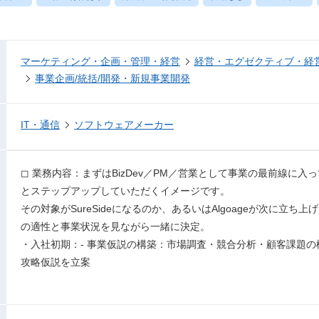
マーケティング・企画・管理・経営
経営・エグゼクティブ・経営
事業企画/統括/開発・新規事業開発
IT・通信
ソフトウェアメーカー
◻︎ 業務内容：まずはBizDev／PM／営業として事業の最前線に
とステップアップしていただくイメージです。
その対象がSureSideになるのか、あるいはAlgoageが次に立
の適性と事業状況を見ながら一緒に決定。
・入社初期：- 事業仮説の構築：市場調査・競合分析・顧客課題
攻略仮説を立案