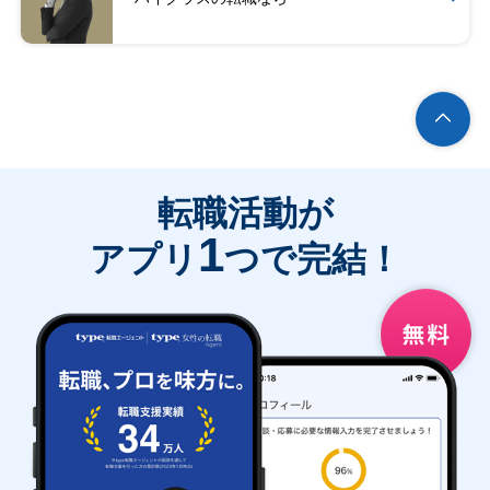
転職活動が
1
アプリ
つで完結！