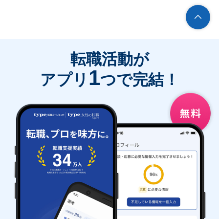
転職活動が
1
アプリ
つで完結！