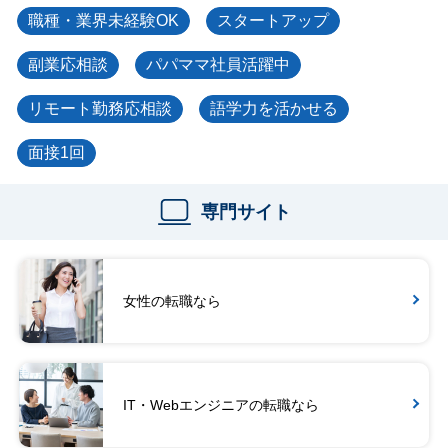
職種・業界未経験OK
スタートアップ
副業応相談
パパママ社員活躍中
リモート勤務応相談
語学力を活かせる
面接1回
専門サイト
女性の転職なら
IT・Webエンジニアの転職なら