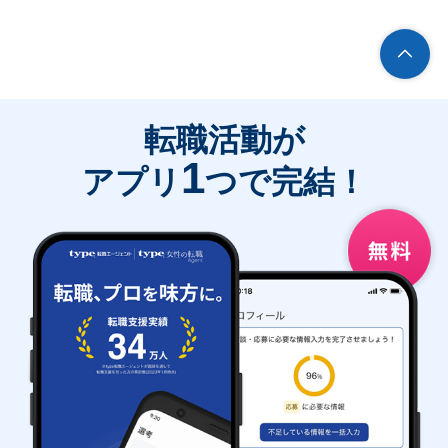
転職活動が
1
アプリ
つで完結！