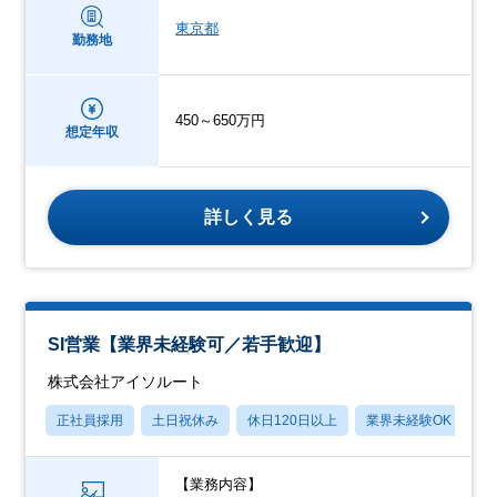
東京都
勤務地
450～650万円
想定年収
詳しく見る
SI営業【業界未経験可／若手歓迎】
株式会社アイソルート
正社員採用
土日祝休み
休日120日以上
業界未経験OK
月
【業務内容】