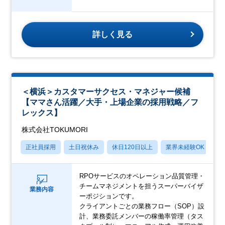
詳しく見る
＜横浜＞カスタマーサクセス・マネジャー候補
【ママさん活躍／大手・上場企業の採用戦略／フ
レックス】
株式会社TOKUMORI
正社員採用
土日祝休み
休日120日以上
業界未経験OK
賞
RPOサービスのオペレーション品質管理・
チームマネジメントを担うスーパーバイザ
業務内容
ーポジションです。
クライアントごとの業務フロー（SOP）設
計、業務委託メンバーの稼働率管理（タス