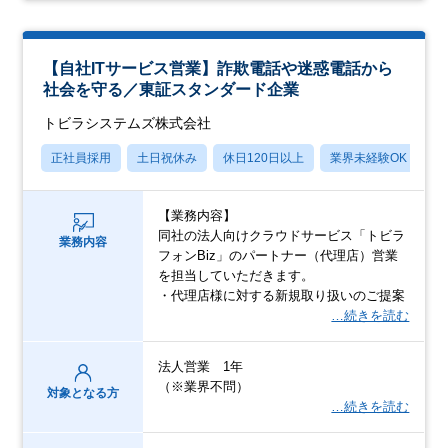
【自社ITサービス営業】詐欺電話や迷惑電話から
社会を守る／東証スタンダード企業
トビラシステムズ株式会社
正社員採用
土日祝休み
休日120日以上
業界未経験OK
産
【業務内容】
同社の法人向けクラウドサービス「トビラ
業務内容
フォンBiz」のパートナー（代理店）営業
を担当していただきます。
・代理店様に対する新規取り扱いのご提案
…続きを読む
法人営業 1年
（※業界不問）
対象となる方
…続きを読む