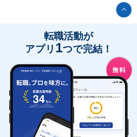
転職活動が
1
アプリ
つで完結！