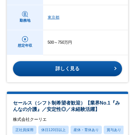
東京都
勤務地
500～750万円
想定年収
詳しく見る
セールス（シフト制希望者歓迎）【業界No.1『み
んなの介護』／安定性◎／未経験活躍】
株式会社クーリエ
正社員採用
休日120日以上
産休・育休あり
賞与あり
転