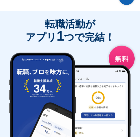
転職活動が
1
アプリ
つで完結！