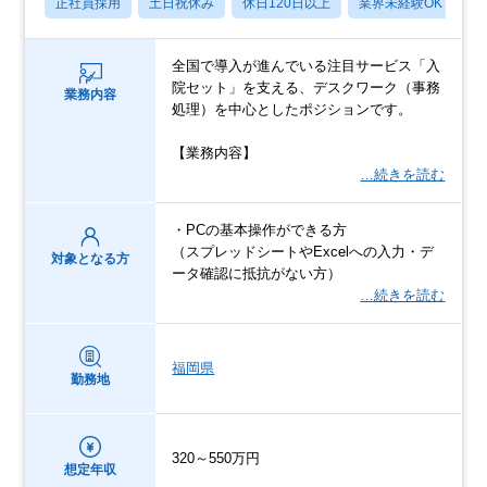
正社員採用
土日祝休み
休日120日以上
業界未経験OK
産
全国で導入が進んでいる注目サービス「入
院セット」を支える、デスクワーク（事務
業務内容
処理）を中心としたポジションです。
【業務内容】
…続きを読む
・PCの基本操作ができる方
（スプレッドシートやExcelへの入力・デ
対象となる方
ータ確認に抵抗がない方）
…続きを読む
福岡県
勤務地
320～550万円
想定年収