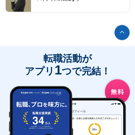
転職活動が
1
アプリ
つで完結！