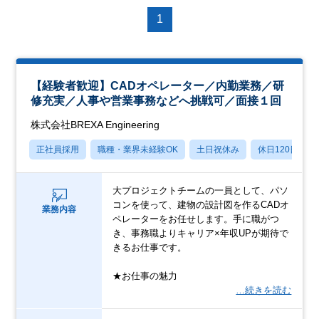
1
【経験者歓迎】CADオペレーター／内勤業務／研
修充実／人事や営業事務などへ挑戦可／面接１回
株式会社BREXA Engineering
正社員採用
職種・業界未経験OK
土日祝休み
休日120日以上
大プロジェクトチームの一員として、パソ
コンを使って、建物の設計図を作るCADオ
業務内容
ペレーターをお任せします。手に職がつ
き、事務職よりキャリア×年収UPが期待で
きるお仕事です。
★お仕事の魅力
…続きを読む