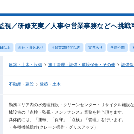
監視／研修充実／人事や営業事務などへ挑戦
0日以上
産休・育休あり
月残業20時間以内
賞与あり
学歴不問
建築・土木・設備
施工管理・設備・環境保全・その他
設備保
不動産・建設
建築・土木
勤務エリア内の水処理施設・クリーンセンター・リサイクル施設
械設備の『点検・監視・メンテナンス』業務を担当頂きます。
具体的には、「運転」「保守」「点検」「管理」を行います。
・各種機械操作(クレーン操作・グリスアップ）