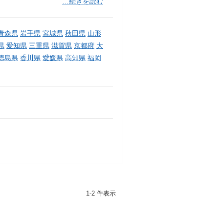
…続きを読む
青森県
岩手県
宮城県
秋田県
山形
県
愛知県
三重県
滋賀県
京都府
大
徳島県
香川県
愛媛県
高知県
福岡
1-2 件表示