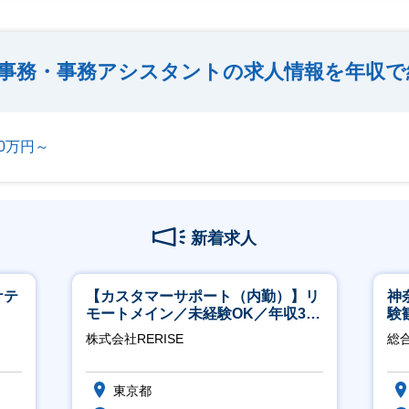
事務・事務アシスタントの求人情報を年収で
00万円～
新着求人
ケテ
【カスタマーサポート（内勤）】リ
神
モートメイン／未経験OK／年収340
験
万～／年間休日125日
得
株式会社RERISE
総
東京都