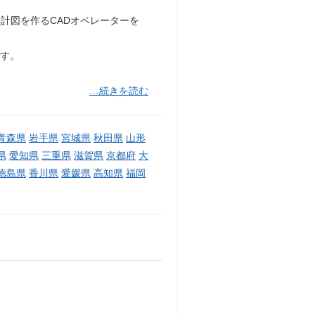
計図を作るCADオペレーターを
です。
…続きを読む
青森県
岩手県
宮城県
秋田県
山形
県
愛知県
三重県
滋賀県
京都府
大
徳島県
香川県
愛媛県
高知県
福岡