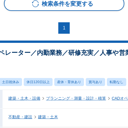
検索条件を変更する
1
オペレーター／内勤業務／研修充実／人事や営
土日祝休み
休日120日以上
産休・育休あり
賞与あり
転勤なし
建築・土木・設備
プランニング・測量・設計・積算
CADオ
不動産・建設
建築・土木