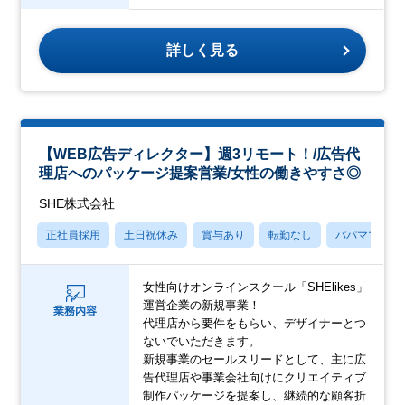
詳しく見る
【WEB広告ディレクター】週3リモート！/広告代
理店へのパッケージ提案営業/女性の働きやすさ◎
SHE株式会社
正社員採用
土日祝休み
賞与あり
転勤なし
パパママ社員
女性向けオンラインスクール「SHElikes」
運営企業の新規事業！
業務内容
代理店から要件をもらい、デザイナーとつ
ないでいただきます。
新規事業のセールスリードとして、主に広
告代理店や事業会社向けにクリエイティブ
制作パッケージを提案し、継続的な顧客折