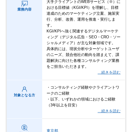
大手クライアントのWEBサービス（※）に
おける目標値（KGI/KPI）を理解し、目標
業務内容
達成のためのマーケティング立案、施策実
行、分析、改善、運用を推進・実行しま
す。
KGI/KPIへ強く関連するデジタルマーケテ
ィング（デジタル広告・SEO・CRO・ソー
シャルメディア）が主な対象領域です。
具体的には、現状分析やターゲットユーザ
のニーズ、競合他社の動向を踏まえて、課
題解決に向けた各種コンサルティング業務
をご担当いただきます。
…続きを読む
・コンサルティング経験やクライアントワ
ークのご経験
対象となる方
・以下、いずれかの領域におけるご経験
（3年以上を目安）
…続きを読む
東京都