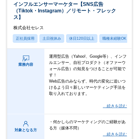
インフルエンサーマーケター【SNS広告
（Tiktok・Instagram）／リモート・フレック
ス】
株式会社セレス
正社員採用
土日祝休み
休日120日以上
職種未経験OK
産
運用型広告（Yahoo!、Google等）、インフ
ルエンサー、自社プロダクト（オファーウ
業務内容
ォール広告）の知見をつけることが可能で
す！
Web広告のみならず、時代の変化に追いつ
けるよう日々新しいマーケティング手法を
取り入れております。
…続きを読む
・何かしらのマーケティングのご経験があ
る方（媒体不問）
対象となる方
…続きを読む