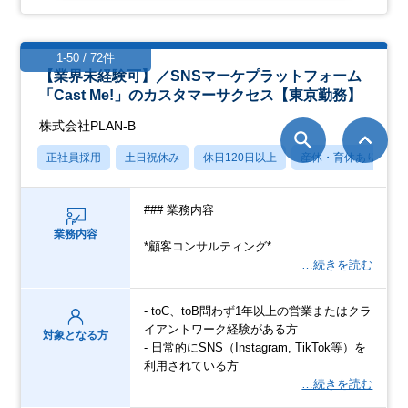
1-50 / 72件
【業界未経験可】／SNSマーケプラットフォーム
「Cast Me!」のカスタマーサクセス【東京勤務】
株式会社PLAN-B
正社員採用
土日祝休み
休日120日以上
産休・育休あり
### 業務内容
業務内容
*顧客コンサルティング*
…続きを読む
- toC、toB問わず1年以上の営業またはクラ
イアントワーク経験がある方
対象となる方
- 日常的にSNS（Instagram, TikTok等）を
利用されている方
…続きを読む