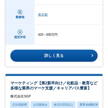
東京都
勤務地
420～600万円
想定年収
詳しく見る
マーケティング【第2新卒向け／化粧品・教育など
多様な業界のマーケ支援／キャリアパス豊富】
株式会社SGP
正社員採用
土日祝休み
休日120日以上
業界未経験OK
転