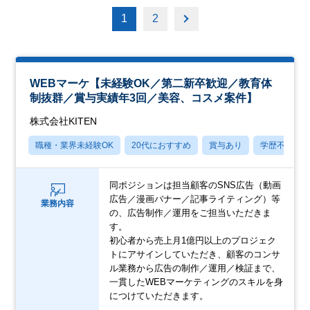
1
2
WEBマーケ【未経験OK／第二新卒歓迎／教育体
制抜群／賞与実績年3回／美容、コスメ案件】
株式会社KITEN
職種・業界未経験OK
20代におすすめ
賞与あり
学歴不問
同ポジションは担当顧客のSNS広告（動画
広告／漫画バナー／記事ライティング）等
業務内容
の、広告制作／運用をご担当いただきま
す。
初心者から売上月1億円以上のプロジェク
トにアサインしていただき、顧客のコンサ
ル業務から広告の制作／運用／検証まで、
一貫したWEBマーケティングのスキルを身
につけていただきます。