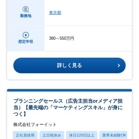
東京都
勤務地
380～550万円
想定年収
詳しく見る
プランニングセールス（広告主担当orメディア担
当）【最先端の「マーケティングスキル」が身に
つく】
株式会社フォーイット
正社員採用
土日祝休み
休日120日以上
業界未経験OK
月