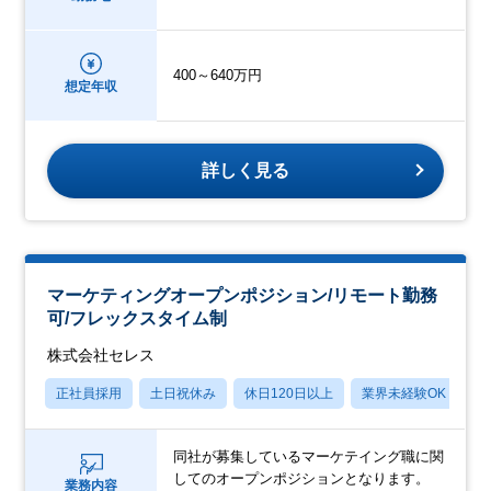
400～640万円
想定年収
詳しく見る
マーケティングオープンポジション/リモート勤務
可/フレックスタイム制
株式会社セレス
正社員採用
土日祝休み
休日120日以上
業界未経験OK
産
同社が募集しているマーケテイング職に関
してのオープンポジションとなります。
業務内容