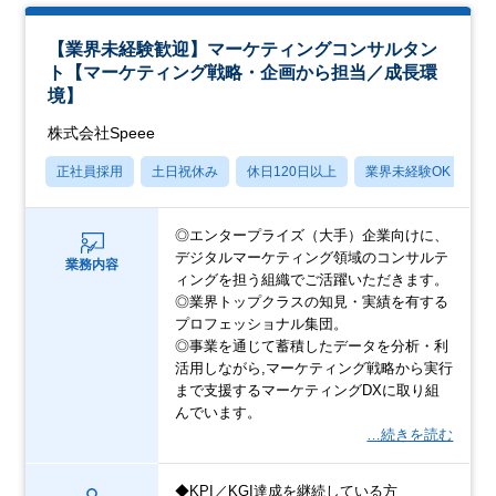
【業界未経験歓迎】マーケティングコンサルタン
ト【マーケティング戦略・企画から担当／成長環
境】
株式会社Speee
正社員採用
土日祝休み
休日120日以上
業界未経験OK
産
◎エンタープライズ（大手）企業向けに、
デジタルマーケティング領域のコンサルテ
業務内容
ィングを担う組織でご活躍いただきます。
◎業界トップクラスの知見・実績を有する
プロフェッショナル集団。
◎事業を通じて蓄積したデータを分析・利
活用しながら,マーケティング戦略から実行
まで支援するマーケティングDXに取り組
んでいます。
…続きを読む
◆KPI／KGI達成を継続している方