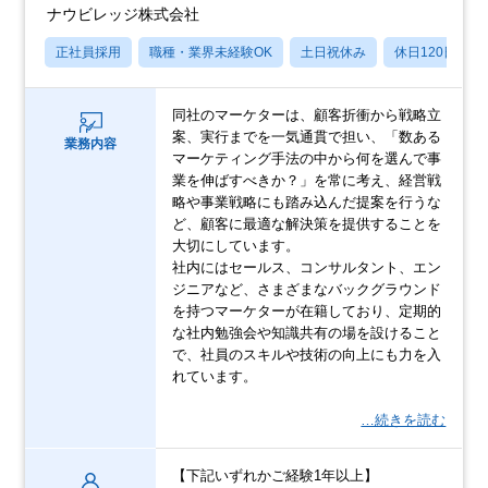
ナウビレッジ株式会社
正社員採用
職種・業界未経験OK
土日祝休み
休日120日以上
同社のマーケターは、顧客折衝から戦略立
案、実行までを一気通貫で担い、「数ある
業務内容
マーケティング手法の中から何を選んで事
業を伸ばすべきか？」を常に考え、経営戦
略や事業戦略にも踏み込んだ提案を行うな
ど、顧客に最適な解決策を提供することを
大切にしています。
社内にはセールス、コンサルタント、エン
ジニアなど、さまざまなバックグラウンド
を持つマーケターが在籍しており、定期的
な社内勉強会や知識共有の場を設けること
で、社員のスキルや技術の向上にも力を入
れています。
…続きを読む
【下記いずれかご経験1年以上】