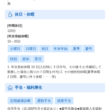
無
休日・休暇
[年間休日]
120日
[年次有給休暇]
10～20日
土曜日
日曜日
祝日
年末年始
夏季
慶弔
特別
産休
育児
1. 年次有給休暇 10 日(入社時に 3 日付与、その後 6 か月継続して
勤務した場合に残りの７日間を付与) 2. その他特別休暇(夏季休暇
2 日間、慶弔に伴う休暇・・・等)
手当・福利厚生
定期健康診断
通勤手当
残業手当
住宅手当（15,000円/月※規定あり）■慶弔見舞金■書籍購入支援制