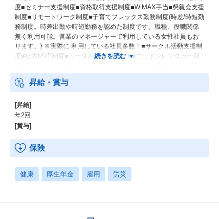
度■セミナー支援制度■資格取得支援制度■WiMAX手当■懇親会支援
制度■リモートワーク制度■子育てフレックス勤務制度(時差/時短勤
務制度。時差出勤や時短勤務を認めた制度です。職種、役職関係
無く利用可能。営業のマネージャーで利用している女性社員もお
ります。) ※実際に 利用している社員多数！■サークル活動支援制
度■社内MVP制度■トータルワークアウト■ニッポンレンタカー利
用割引■カラオケコート・ダジュール利用割引■副業制度(会社承認
制)
昇給・賞与
[昇給]
年2回
[賞与]
保険
健康
厚生年金
雇用
労災