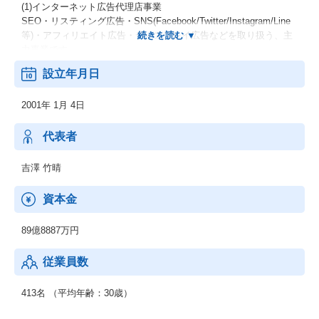
(1)インターネット広告代理店事業
SEO・リスティング広告・SNS(Facebook/Twitter/Instagram/Line
等)・アフィリエイト広告・ディスプレイ広告などを取り扱う、主
力事業です。
設立年月日
(2)アドテクノロジー事業
国内最大級の配信在庫を所有する独自ターゲティング型DSP(広告
2001年 1月 4日
配信システム)開発・販売を始め、動画広告ネットワークを扱って
います。
代表者
(3)情報メディア事業
在宅副業の新しいカタチを提案、関連会社のメディアを展開
吉澤 竹晴
(4)クリエイティブ事業
資本金
WebサイトやFacebookページの制作、ランディングページ制作、
バナー制作、アプリ開発など、お客様の企業ブランディングや売
89億8887万円
上拡大に貢献します。
従業員数
413名 （平均年齢：30歳）