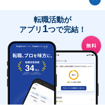
転職活動が
1
アプリ
つで完結！