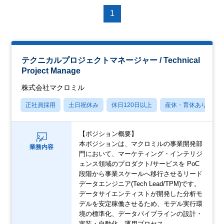
1
テクニカルプロジェクトマネージャー / Technical
Project Manage
株式会社マクロミル
正社員採用
土日祝休み
休日120日以上
産休・育休あり
【ポジション概要】
本ポジションは、マクロミルの事業開発部
業務内容
門において、マーケティング・インテリジ
ェンス領域のプロダクト/サービスを PoC
段階から事業スケールへ移行させるリード
データエンジニア(Tech Lead/TPM)です。
データサイエンティストが開発した分析モ
デルを安定稼働させるため、モデル実行環
境の標準化、データパイプラインの設計・
実装・自動化、運用プロセス