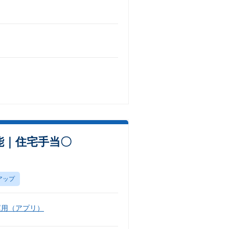
能｜住宅手当〇
アップ
運用（アプリ）