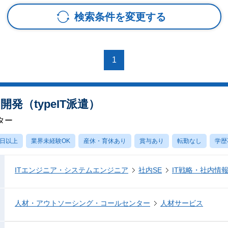
検索条件を変更する
1
発（typeIT派遣）
ター
0日以上
業界未経験OK
産休・育休あり
賞与あり
転勤なし
学歴
ITエンジニア・システムエンジニア
社内SE
IT戦略・社内情
人材・アウトソーシング・コールセンター
人材サービス