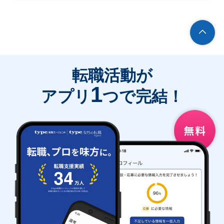
転職活動が
1
アプリ
つで完結！