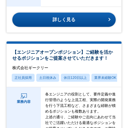
詳しく見る
【エンジニアオープンポジション】ご経験を活か
せるポジションをご提案させていただきます！
株式会社ギークリー
正社員採用
土日祝休み
休日120日以上
業界未経験OK
産
各エンジニアの役割として、要件定義や進
行管理のような上流工程、実際の開発業務
業務内容
を行う下流工程など、さまざまな経験が積
めるポジションも複数あります。
上述の通り、ご経験やご志向にあわせて当
社でご活躍いただける最適なポジションを