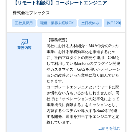
【リモート相談可】コーポレートエンジニア
株式会社プレックス
正社員採用
職種・業界未経験OK
土日祝休み
休日120日以上
【職務概要】
同社における人材紹介・M&A仲介の2つの
業務内容
事業における業務効率化を推進するため
に、社内プロダクトの開発や運用、CRMと
して利用しているkintoneのプラグイン開発
やカスタマイズ、GASを用いたオペレーシ
ョンの改善といった業務に取り組んでいた
だきます。
コーポレートエンジニアというワードに聞
き慣れない方もいるかもしれませんが、同
社では「オペレーションの効率化によって
事業成長に貢献する」をミッションとし、
内製するシステムや導入するSaaSに関連
する開発、運用を担当するエンジニアと定
義しています。
…続きを読む