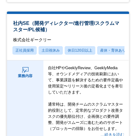
社内SE（開発ディレクター/進行管理/スクラムマ
スター/PL候補）
株式会社ギークリー
正社員採用
土日祝休み
休日120日以上
産休・育休あり
自社HPやGeeklyReview、GeeklyMedia
等、オウンドメディアの技術刷新におい
業務内容
て、事業課題を解決するための要件定義や
使用策定〜リリース後の定着化までを牽引
していただきます。
通常時は、開発チームのスクラムマスター
的役割として、定常的なプロダクト改善タ
スクの優先順位付け、企画側との要件調
整、開発がスムーズに進むためのサポート
（ブロッカーの排除）をお任せします。
…続きを読む