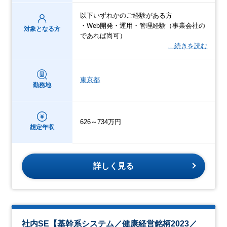
以下いずれかのご経験がある方
・Web開発・運用・管理経験（事業会社の
対象となる方
であれば尚可）
…続きを読む
東京都
勤務地
626～734万円
想定年収
詳しく見る
社内SE【基幹系システム／健康経営銘柄2023／