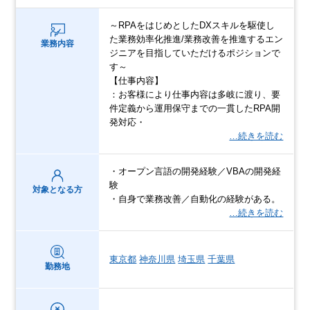
～RPAをはじめとしたDXスキルを駆使し
た業務効率化推進/業務改善を推進するエン
業務内容
ジニアを目指していただけるポジションで
す～
【仕事内容】
：お客様により仕事内容は多岐に渡り、要
件定義から運用保守までの一貫したRPA開
発対応・
…続きを読む
・オープン言語の開発経験／VBAの開発経
験
対象となる方
・自身で業務改善／自動化の経験がある。
…続きを読む
東京都
神奈川県
埼玉県
千葉県
勤務地