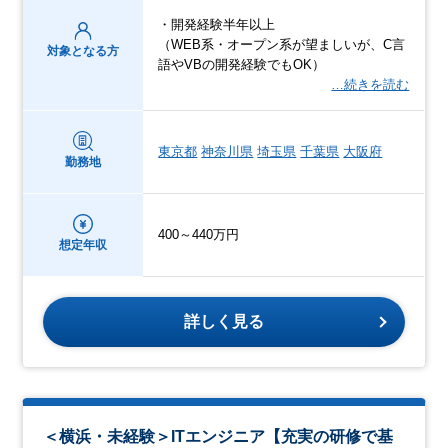
・開発経験半年以上
（WEB系・オープン系が望ましいが、C言
対象となる方
語やVBの開発経験でもOK）
…続きを読む
東京都
神奈川県
埼玉県
千葉県
大阪府
勤務地
400～440万円
想定年収
詳しく見る
＜横浜・未経験＞ITエンジニア【充実の研修で基