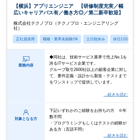
【横浜】アプリエンジニア 【研修制度充実／幅
広いキャリアパス有／働き方◎／第二新卒歓迎】
株式会社テクノプロ（テクノプロ・エンジニアリング
社）
正社員採用
職種・業界未経験OK
土日祝休み
休日120日以上
◆同社は、技術サービス業界で売上No.1を
誇るITサービス企業です。
業務内容
グループ取引2600社以上の顧客企業に対し
て、要件定義・設計から製造・テストまで
をワンストップで提供しています。
…続きを読む
下記いずれかのご経験をお持ちの方 ※年
数不問
対象となる方
・プログラミングもしくはテストの経験が
ある方（言語不問）
…続きを読む