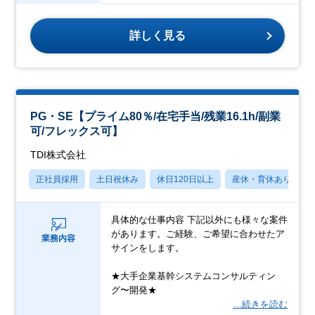
詳しく見る
PG・SE【プライム80％/在宅手当/残業16.1h/副業
可/フレックス可】
TDI株式会社
正社員採用
土日祝休み
休日120日以上
産休・育休あり
具体的な仕事内容 下記以外にも様々な案件
があります。ご経験、ご希望に合わせたア
業務内容
サインをします。
★大手企業基幹システムコンサルティン
グ〜開発★
…続きを読む