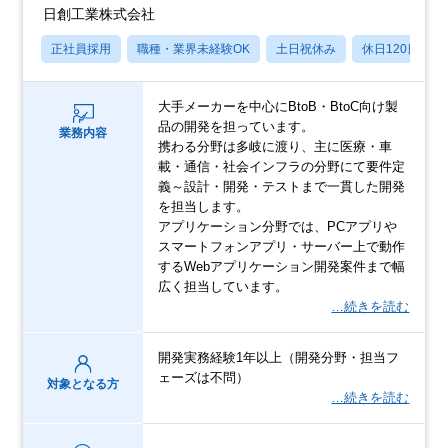
日創工業株式会社
正社員採用
職種・業界未経験OK
土日祝休み
休日120日以上
大手メーカーを中心にBtoB・BtoC向け製
品の開発を担っています。
業務内容
携わる分野は多岐に渡り、主に医療・車
載・通信・社会インフラの分野にて要件定
義～設計・開発・テストまで一貫した開発
を担当します。
アプリケーション分野では、PCアプリや
スマートフォンアプリ・サーバー上で動作
するWebアプリケーション開発案件まで幅
広く担当しています。
…続きを読む
開発実務経験1年以上（開発分野・担当フ
ェーズは不問）
対象となる方
…続きを読む