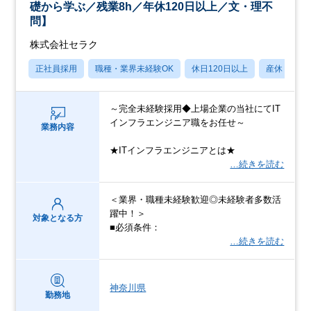
礎から学ぶ／残業8h／年休120日以上／文・理不
問】
株式会社セラク
正社員採用
職種・業界未経験OK
休日120日以上
産休・育休
～完全未経験採用◆上場企業の当社にてIT
インフラエンジニア職をお任せ～
業務内容
★ITインフラエンジニアとは★
…続きを読む
＜業界・職種未経験歓迎◎未経験者多数活
躍中！＞
対象となる方
■必須条件：
…続きを読む
神奈川県
勤務地