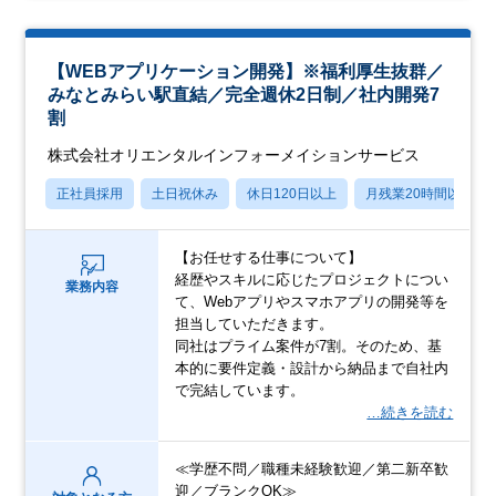
【WEBアプリケーション開発】※福利厚生抜群／
みなとみらい駅直結／完全週休2日制／社内開発7
割
株式会社オリエンタルインフォーメイションサービス
正社員採用
土日祝休み
休日120日以上
月残業20時間以内
【お任せする仕事について】
経歴やスキルに応じたプロジェクトについ
業務内容
て、Webアプリやスマホアプリの開発等を
担当していただきます。
同社はプライム案件が7割。そのため、基
本的に要件定義・設計から納品まで自社内
で完結しています。
…続きを読む
≪学歴不問／職種未経験歓迎／第二新卒歓
迎／ブランクOK≫