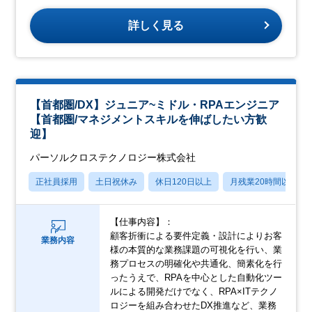
詳しく見る
【首都圏/DX】ジュニア~ミドル・RPAエンジニア
【首都圏/マネジメントスキルを伸ばしたい方歓
迎】
パーソルクロステクノロジー株式会社
正社員採用
土日祝休み
休日120日以上
月残業20時間以内
【仕事内容】：
顧客折衝による要件定義・設計によりお客
業務内容
様の本質的な業務課題の可視化を行い、業
務プロセスの明確化や共通化、簡素化を行
ったうえで、RPAを中心とした自動化ツー
ルによる開発だけでなく、RPA×ITテクノ
ロジーを組み合わせたDX推進など、業務