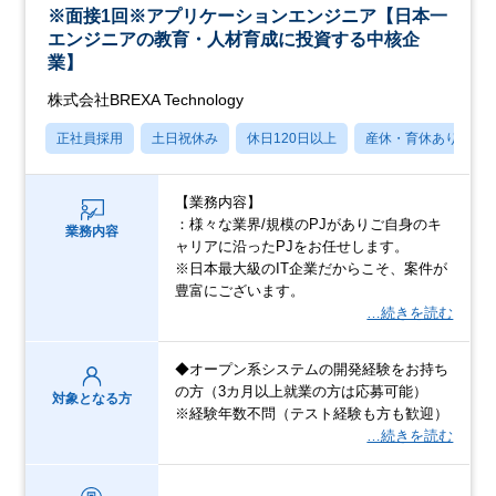
※面接1回※アプリケーションエンジニア【日本一
エンジニアの教育・人材育成に投資する中核企
業】
株式会社BREXA Technology
正社員採用
土日祝休み
休日120日以上
産休・育休あり
【業務内容】
：様々な業界/規模のPJがありご自身のキ
業務内容
ャリアに沿ったPJをお任せします。
※日本最大級のIT企業だからこそ、案件が
豊富にございます。
…続きを読む
◆オープン系システムの開発経験をお持ち
の方（3カ月以上就業の方は応募可能）
対象となる方
※経験年数不問（テスト経験も方も歓迎）
…続きを読む