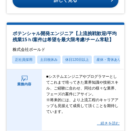
詳しく見る
ポテンシャル開発エンジニア【上流挑戦歓迎/平均
残業15ｈ/案件は希望を最大限考慮/チーム常駐】
株式会社ボールド
正社員採用
土日祝休み
休日120日以上
産休・育休あり
■システムエンジニアやプログラマーとし
てこれまで培ってきた業界知識や技術スキ
業務内容
ル、ご経験に合わせ、同社の様々な業界、
フェーズの案件にアサイン。
※将来的には、より上流工程のキャリアア
ップも見据えて成長して頂くことを期待し
ています。
…続きを読む