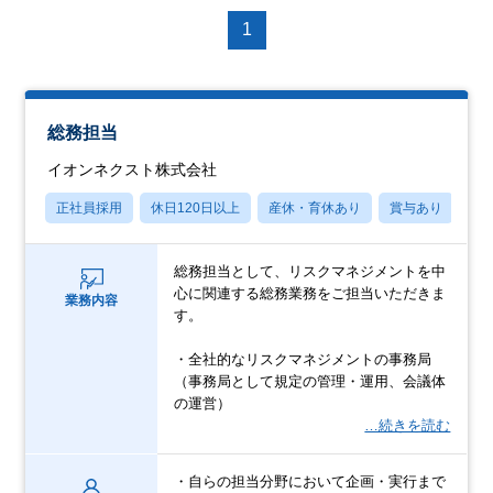
1
総務担当
イオンネクスト株式会社
正社員採用
休日120日以上
産休・育休あり
賞与あり
学
総務担当として、リスクマネジメントを中
心に関連する総務業務をご担当いただきま
業務内容
す。
・全社的なリスクマネジメントの事務局
（事務局として規定の管理・運用、会議体
の運営）
…続きを読む
・自らの担当分野において企画・実行まで