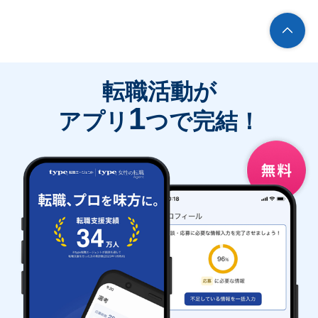
転職活動が
1
アプリ
つで完結！