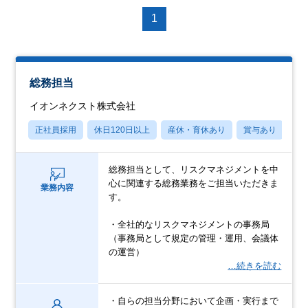
1
総務担当
イオンネクスト株式会社
正社員採用
休日120日以上
産休・育休あり
賞与あり
学
総務担当として、リスクマネジメントを中
心に関連する総務業務をご担当いただきま
業務内容
す。
・全社的なリスクマネジメントの事務局
（事務局として規定の管理・運用、会議体
の運営）
…続きを読む
・自らの担当分野において企画・実行まで