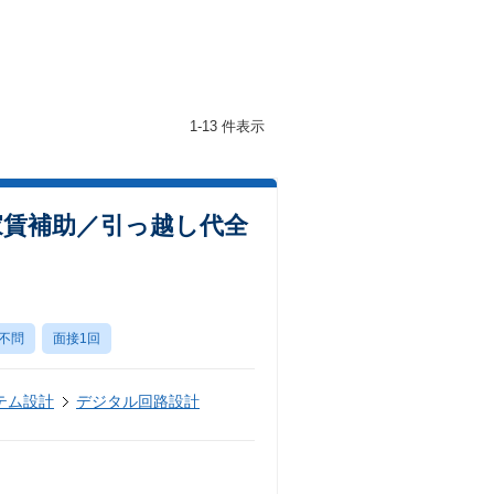
1-13 件表示
家賃補助／引っ越し代全
不問
面接1回
テム設計
デジタル回路設計