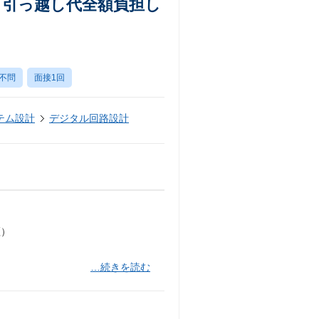
／引っ越し代全額負担し
不問
面接1回
テム設計
デジタル回路設計
証）
…続きを読む