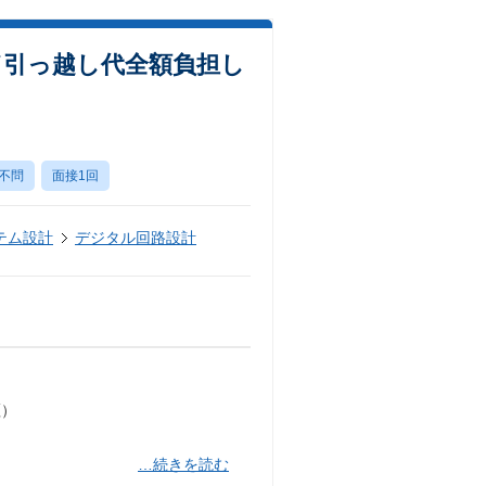
／引っ越し代全額負担し
不問
面接1回
テム設計
デジタル回路設計
証）
…続きを読む