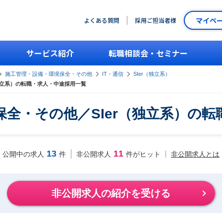
マイペ
よくある質問
採用ご担当者様
サービス紹介
転職相談会・セミナー
施工管理・設備・環境保全・その他
IT・通信
SIer（独立系）
独立系）の転職・求人・中途採用一覧
全・その他／SIer（独立系）の
13
11
非公開求人とは
公開中の求人
件
非公開求人
件がヒット
非公開求人の紹介を受ける