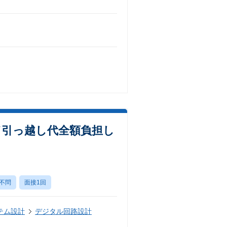
／引っ越し代全額負担し
不問
面接1回
テム設計
デジタル回路設計