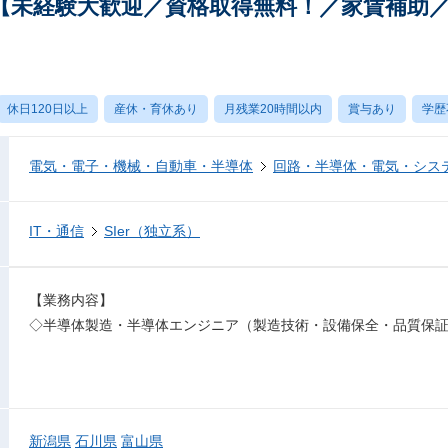
【未経験大歓迎／資格取得無料！／家賃補助
休日120日以上
産休・育休あり
月残業20時間以内
賞与あり
学歴
電気・電子・機械・自動車・半導体
回路・半導体・電気・シス
IT・通信
SIer（独立系）
【業務内容】
◇半導体製造・半導体エンジニア（製造技術・設備保全・品質保
新潟県
石川県
富山県