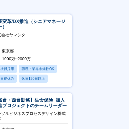
業変革/DX推進（シニアマネージ
ー）
式会社ヤマシタ
東京都
1000万~2000万
正社員採用
職種・業界未経験OK
土日祝休み
休日120日以上
産休・育休あり
桜台・西台勤務】生命保険_加入
進プロジェクトのチームリーダー
ーソルビジネスプロセスデザイン株式
社