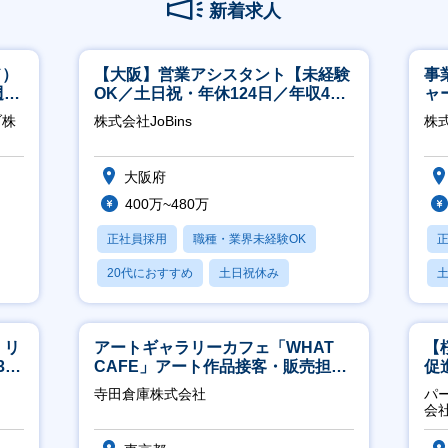
新着求人
ド）
【大阪】営業アシスタント【未経験
事
週
OK／土日祝・年休124日／年収400
ャ
万～／転勤なし】
ブ株
株式会社JoBins
株
大阪府
400万~480万
正社員採用
職種・業界未経験OK
20代におすすめ
土日祝休み
休日120日以上
】リ
アートギャラリーカフェ「WHAT
【
40
CAFE」アート作品接客・販売担当
促
※アート領域未経験可
寺田倉庫株式会社
パ
会