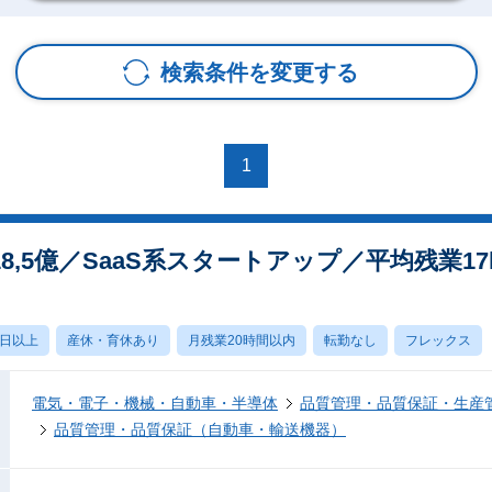
検索条件を変更する
1
,5億／SaaS系スタートアップ／平均残業17
0日以上
産休・育休あり
月残業20時間以内
転勤なし
フレックス
電気・電子・機械・自動車・半導体
品質管理・品質保証・生産
品質管理・品質保証（自動車・輸送機器）