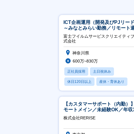
ICT企画運用（開発及びPJリー
～みなとみらい勤務／リモート
2OK／業務改善～
富士フイルムサービスクリエイティ
式会社
神奈川県
600万~830万
正社員採用
土日祝休み
休日120日以上
産休・育休あり
月残業20時間以内
【カスタマーサポート（内勤）
モートメイン／未経験OK／年収3
万～／年間休日125日
株式会社RERISE