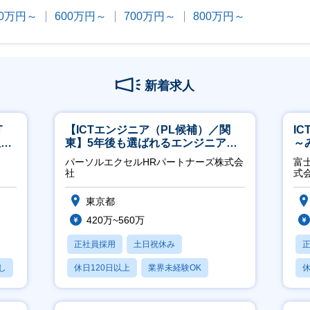
00万円～
600万円～
700万円～
800万円～
新着求人
T
【ICTエンジニア（PL候補）／関
I
担当
東】5年後も選ばれるエンジニアへ
～
／チーム運営・体制構築
2
パーソルエクセルHRパートナーズ株式会
富
社
式
東京都
420万~560万
正社員採用
土日祝休み
し
休日120日以上
業界未経験OK
休
月残業20時間以内
月