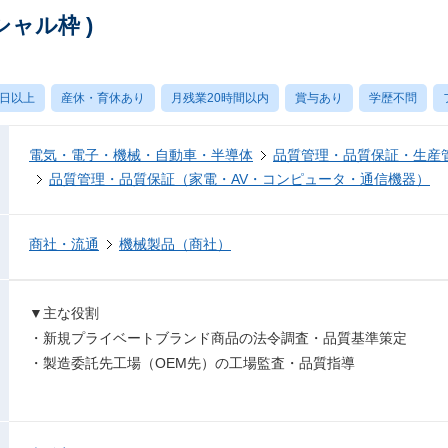
シャル枠 )
0日以上
産休・育休あり
月残業20時間以内
賞与あり
学歴不問
電気・電子・機械・自動車・半導体
品質管理・品質保証・生産
品質管理・品質保証（家電・AV・コンピュータ・通信機器）
商社・流通
機械製品（商社）
▼主な役割
・新規プライベートブランド商品の法令調査・品質基準策定
・製造委託先工場（OEM先）の工場監査・品質指導