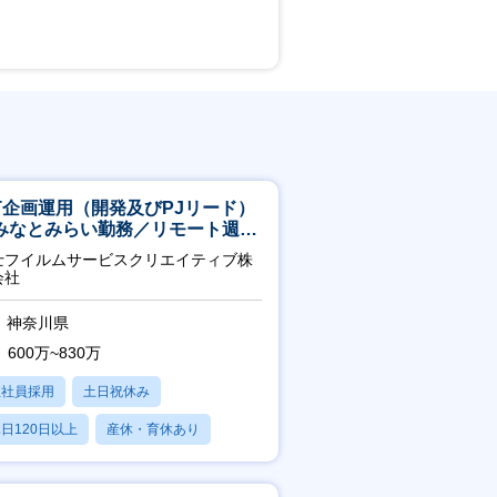
CT企画運用（開発及びPJリード）
みなとみらい勤務／リモート週
OK／業務改善～
士フイルムサービスクリエイティブ株
会社
神奈川県
600万~830万
正社員採用
土日祝休み
日120日以上
産休・育休あり
残業20時間以内